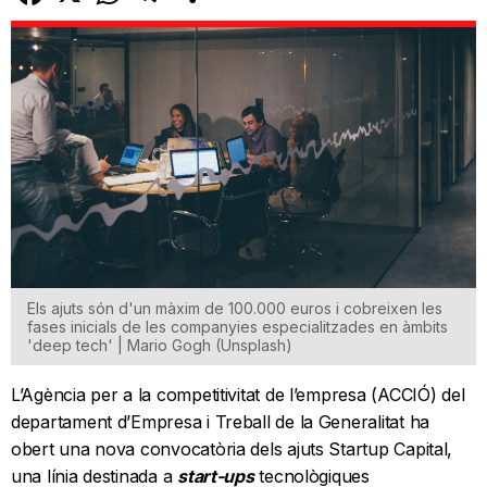
Els ajuts són d'un màxim de 100.000 euros i cobreixen les
fases inicials de les companyies especialitzades en àmbits
'deep tech' | Mario Gogh (Unsplash)
L’Agència per a la competitivitat de l’empresa (ACCIÓ) del
departament d’Empresa i Treball de la Generalitat ha
obert una nova convocatòria dels ajuts Startup Capital,
una línia destinada a
start-ups
tecnològiques