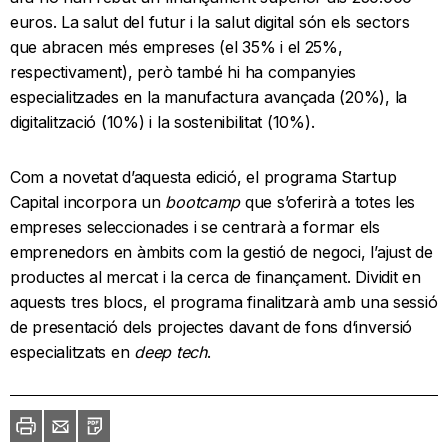
euros. La salut del futur i la salut digital són els sectors
que abracen més empreses (el 35% i el 25%,
respectivament), però també hi ha companyies
especialitzades en la manufactura avançada (20%), la
digitalització (10%) i la sostenibilitat (10%).
Com a novetat d’aquesta edició, el programa Startup
Capital incorpora un
bootcamp
que s’oferirà a totes les
empreses seleccionades i se centrarà a formar els
emprenedors en àmbits com la gestió de negoci, l’ajust de
productes al mercat i la cerca de finançament. Dividit en
aquests tres blocs, el programa finalitzarà amb una sessió
de presentació dels projectes davant de fons d‘inversió
especialitzats en
deep tech
.
Imprimir
Envia
PDF
a
un