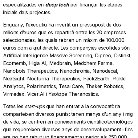
especialitzades en
deep tech
per finançar les etapes
inicials dels projectes.
Enguany, l’executiu ha invertit un pressupost de dos
milions d’euros que es repartirà entre les 20 empreses
seleccionades, les quals rebran un màxim de 100.000
euros com a ajut directe. Les companyies escollides són
Artificial Intelligence Massive Screening, Dipneo, Distinkt,
Ecomemb, Higia AI, Medbrain, Medchem Farma,
Nanobots Therapeutics, Nanochronia, Nanodecal,
Neatsight, Nocturna Therapeutics, Pack2Earth, Pickle
Analytics, Polarimetrics, Tesai Care, Theker Robotics,
Virmedex, Vicer.AI i Ysotope Theranostics.
Totes les
start-ups
que han entrat a la convocatòria
comparteixen diversos punts: tenen menys d’un any i mig
de vida, se centren en coneixements cientificotecnològics
que requereixen diversos anys de desenvolupament i fins
ara no han rebut un finançament superior als 250.000