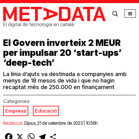
MetaData
El digital de tecnologia en català
El Govern inverteix 2 MEUR
per impulsar 20 ‘start-ups’
‘deep-tech’
La línia d’ajuts va destinada a companyies amb
menys de 18 mesos de vida i que no hagin
recaptat més de 250.000 en finançament
Categories:
Empresa
Educació
Redacció
Dijous, 21 de setembre de 2023 | 10:56h
Facebook
X
WhatsApp
Telegram
Comparteix