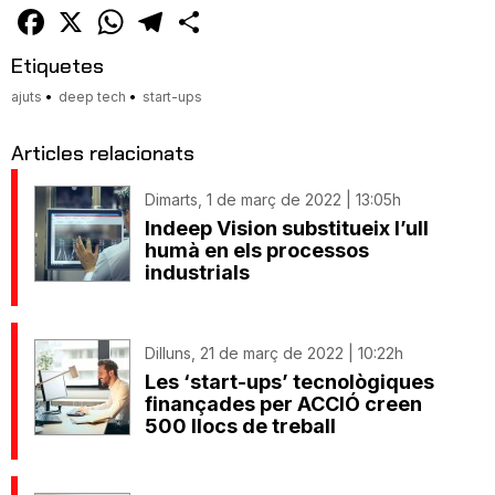
amic
Facebook
X
WhatsApp
Telegram
Comparteix
Etiquetes
ajuts
deep tech
start-ups
Articles relacionats
Dimarts, 1 de març de 2022 | 13:05h
Indeep Vision substitueix l’ull
humà en els processos
industrials
Dilluns, 21 de març de 2022 | 10:22h
Les ‘start-ups’ tecnològiques
finançades per ACCIÓ creen
500 llocs de treball