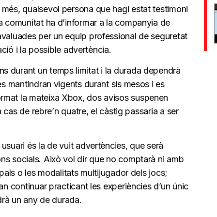
 més, qualsevol persona que hagi estat testimoni
la comunitat ha d’informar a la companyia de
avaluades per un equip professional de seguretat
ació i la possible advertència.
s durant un temps limitat i la durada dependrà
 es mantindran vigents durant sis mesos i es
rmat la mateixa Xbox, dos avisos suspenen
En cas de rebre’n quatre, el càstig passaria a ser
usuari és la de vuit advertències, que serà
ns socials. Això vol dir que no comptarà ni amb
upals o les modalitats multijugador dels jocs;
an continuar practicant les experiències d’un únic
ndrà un any de durada.