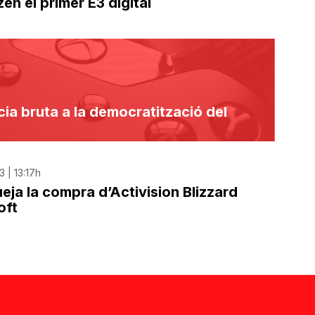
en el primer E3 digital
ia bruta a la democratització del
 | 13:17h
eja la compra d’Activision Blizzard
oft