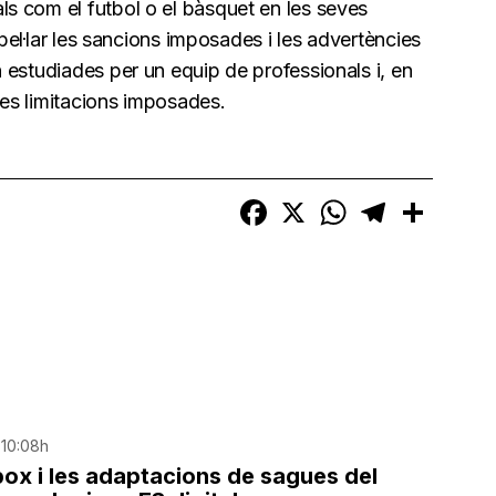
s com el futbol o el bàsquet en les seves
apel·lar les sancions imposades i les advertències
 estudiades per un equip de professionals i, en
les limitacions imposades.
Facebook
X
WhatsApp
Telegram
Compart
 10:08h
ox i les adaptacions de sagues del