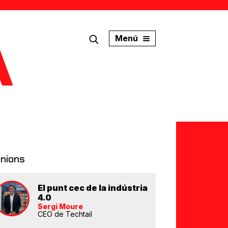
Menú
inions
El punt cec de la indústria
4.0
Sergi Moure
CEO de Techtail