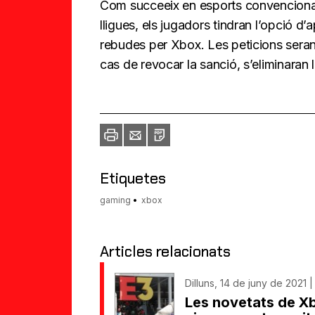
Com succeeix en esports convencional
lligues, els jugadors tindran l’opció d’
rebudes per Xbox. Les peticions seran
cas de revocar la sanció, s’eliminaran 
Imprimir
Envia
PDF
a
un
amic
Etiquetes
gaming
xbox
Articles relacionats
Dilluns, 14 de juny de 2021 |
Les novetats de Xb