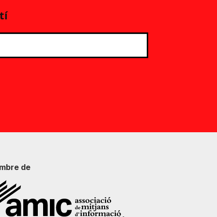
tí
mbre de