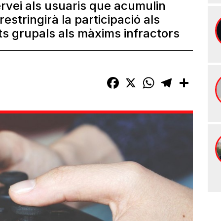
ervei als usuaris que acumulin
estringirà la participació als
ats grupals als màxims infractors
Facebook
X
WhatsApp
Telegram
Compart