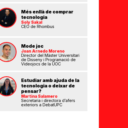
Més enllà de comprar
tecnologia
Soly Sakal
CEO de Rhombus
Mode joc
eix
Joan Arnedo Moreno
Director del Màster Universitari
de Disseny i Programació de
Videojocs de la UOC
Estudiar amb ajuda de la
tecnologia o deixar de
pensar?
Martina Salamero
Secretaria i directora d’afers
exteriors a DebatUPC