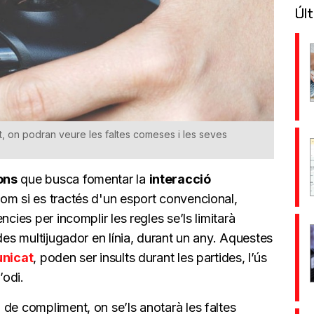
Últ
t, on podran veure les faltes comeses i les seves
ons
que busca fomentar la
interacció
Com si es tractés d'un esport convencional,
cies per incomplir les regles se’ls limitarà
des multijugador en línia, durant un any. Aquestes
nicat
, poden ser insults durant les partides, l’ús
’odi.
de compliment, on se’ls anotarà les faltes