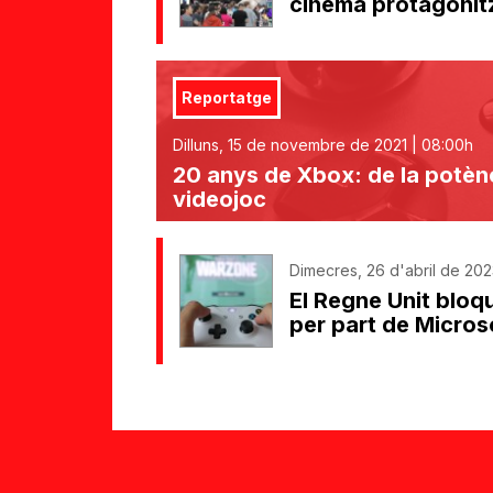
cinema protagonitz
Reportatge
Dilluns, 15 de novembre de 2021 | 08:00h
20 anys de Xbox: de la potènc
videojoc
Dimecres, 26 d'abril de 2023
El Regne Unit bloqu
per part de Micros