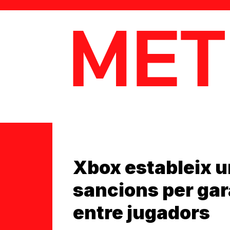
MetaData
Xbox estableix u
sancions per gar
entre jugadors