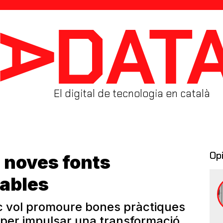
El digital de tecnologia en català
Op
 noves fonts
vables
c vol promoure bones pràctiques
 per impulsar una transformació