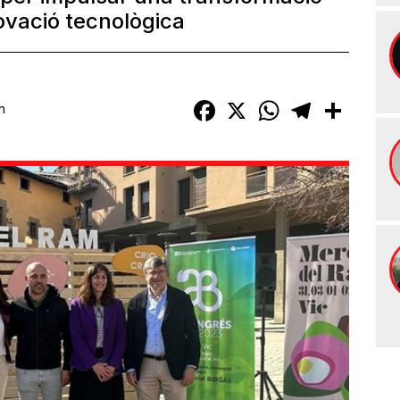
ovació tecnològica
Facebook
X
WhatsApp
Telegram
Compart
h