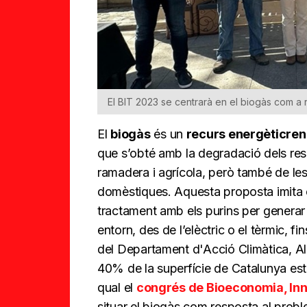
El BIT 2023 se centrarà en el biogàs com a 
El
biogàs
és un
recurs energètic
ren
que s’obté amb la degradació dels resi
ramadera i agrícola, però també de les
domèstiques. Aquesta proposta imita el
tractament amb els purins per generar 
entorn, des de l’elèctric o el tèrmic, 
del Departament d'Acció Climàtica, Ali
40% de la superfície de Catalunya est
qual el
congrés de Bioeconomia, Inn
situar el biogàs com resposta al proble