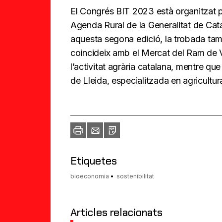
El Congrés BIT 2023 està organitzat p
Agenda Rural de la Generalitat de Catal
aquesta segona edició, la trobada t
coincideix amb el Mercat del Ram de V
l’activitat agrària catalana, mentre qu
de Lleida, especialitzada en agricultur
Imprimir
Envia
PDF
a
un
amic
Etiquetes
bioeconomia
sostenibilitat
Articles relacionats