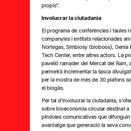
propis”.
Involucrar la ciutadania
El programa de conferències i taules
companyies i entitats relacionades amb
Nortegas, Simbiosy (bioboos), Genia 
Tech Center, entre altres actors. La pr
pavelló ramader del Mercat del Ram, a
permetrà incrementar la tasca divulga
per la mostra de més de 30 plafons so
el biogàs.
Per tal d’involucrar la ciutadania, s’of
sobre bioeconomia circular destinat a e
píndoles comunicatives que difonguin le
avantatge que generació la seva conv