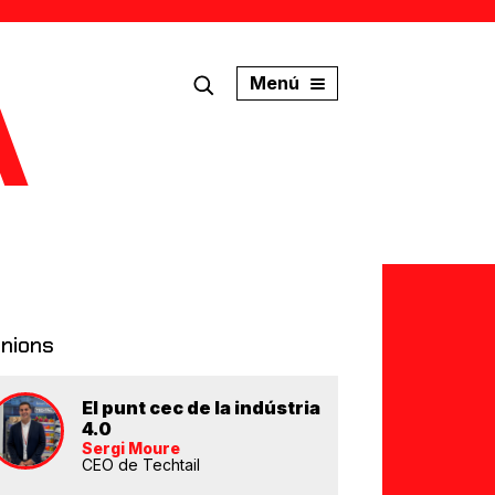
Menú
inions
El punt cec de la indústria
4.0
Sergi Moure
CEO de Techtail