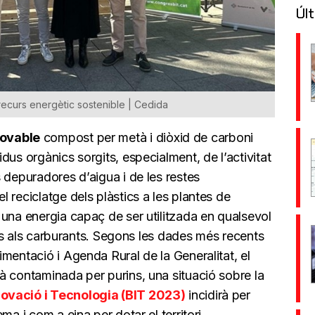
Últ
recurs energètic sostenible | Cedida
ovable
compost per metà i diòxid de carboni
dus orgànics sorgits, especialment, de l’activitat
 depuradores d’aigua i de les restes
 reciclatge dels plàstics a les plantes de
una energia capaç de ser utilitzada en qualsevol
fins als carburants. Segons les dades més recents
mentació i Agenda Rural de la Generalitat, el
à contaminada per purins, una situació sobre la
ovació i Tecnologia (BIT 2023)
incidirà per
ma i com a eina per dotar el territori