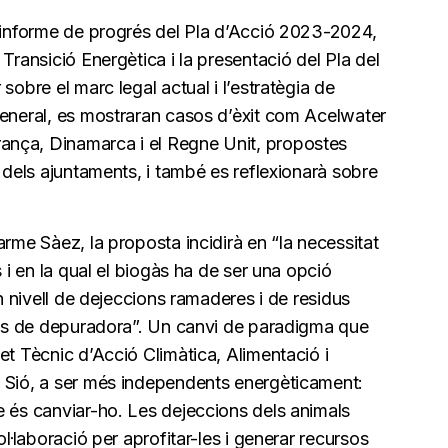
l’informe de progrés del Pla d’Acció 2023-2024,
Transició Energètica i la presentació del Pla del
sobre el marc legal actual i l’estratègia de
general, es mostraran casos d’èxit com Acelwater
nça, Dinamarca i el Regne Unit, propostes
t dels ajuntaments, i també es reflexionarà sobre
arme Sàez, la proposta incidirà en “la necessitat
s i en la qual el biogàs ha de ser una opció
an nivell de dejeccions ramaderes i de residus
angs de depuradora”. Un canvi de paradigma que
et Tècnic d’Acció Climàtica, Alimentació i
 Sió, a ser més independents energèticament:
e és canviar-ho. Les dejeccions dels animals
col·laboració per aprofitar-les i generar recursos