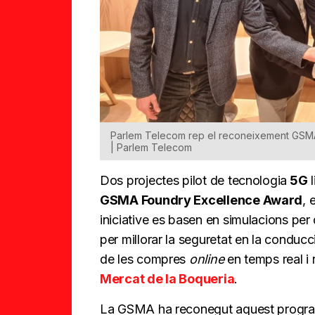
Parlem Telecom rep el reconeixement GSMA
| Parlem Telecom
Dos projectes pilot de tecnologia
5G
l
GSMA Foundry Excellence Award
, 
iniciative es basen en simulacions per 
per millorar la seguretat en la conducc
de les compres
online
en temps real i
Mercat de la Boqueria
.
La GSMA ha reconegut aquest programa