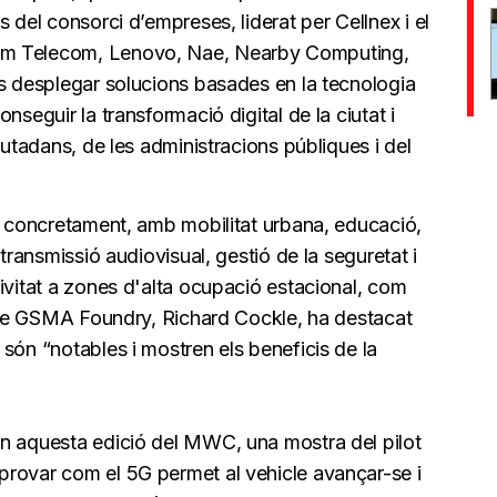
 del consorci d’empreses, liderat per Cellnex i el
em Telecom, Lenovo, Nae, Nearby Computing,
és desplegar solucions basades en la tecnologia
nseguir la transformació digital de la ciutat i
iutadans, de les administracions públiques i del
s, concretament, amb mobilitat urbana, educació,
 transmissió audiovisual, gestió de la seguretat i
ivitat a zones d'alta ocupació estacional, com
le de GSMA Foundry, Richard Cockle, ha destacat
són “notables i mostren els beneficis de la
n aquesta edició del MWC, una mostra del pilot
rovar com el 5G permet al vehicle avançar-se i