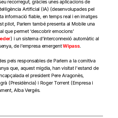
 seu recorregut, gràcies unes aplicacions de
l·ligència Artificial (IA) (desenvolupades pel
ta informació fiable, en temps real i en imatges
est pilot, Parlem també presenta al Mobile una
al que permet ‘descobrir emocions’
eeder
) i un sistema d’interconnexió automàtic al
asenya, de l’empresa emergent
Wipass
.
des pels responsables de Parlem a la comitiva
lunya que, aquest migdia, han visitat l'estand de
ncapçalada el president Pere Aragonès,
grà (Presidència) i Roger Torrent (Empresa i
lament, Alba Vergés.