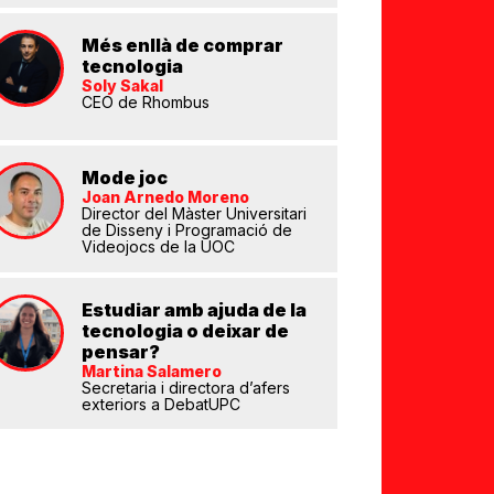
Més enllà de comprar
tecnologia
Soly Sakal
CEO de Rhombus
Mode joc
eix
Joan Arnedo Moreno
Director del Màster Universitari
de Disseny i Programació de
Videojocs de la UOC
Estudiar amb ajuda de la
tecnologia o deixar de
pensar?
Martina Salamero
Secretaria i directora d’afers
exteriors a DebatUPC