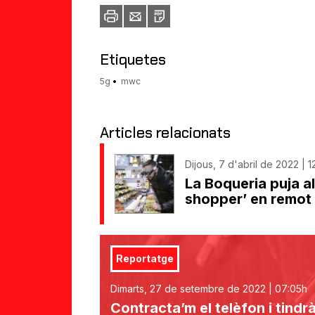
Imprimir
Envia
PDF
a
un
amic
Etiquetes
5g
mwc
Articles relacionats
Dijous, 7 d'abril de 2022 | 1
La Boqueria puja a
shopper’ en remot
Reportatge
Dimarts, 27 de setembre de 2022 | 07:05h
Contracta’m el telèfon i tindrà