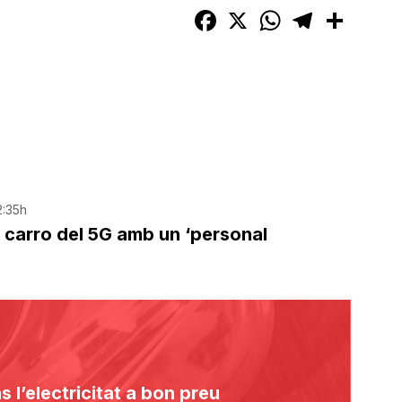
Facebook
X
WhatsApp
Telegram
Compart
2:35h
l carro del 5G amb un ‘personal
s l’electricitat a bon preu