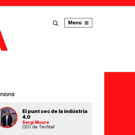
Menú
inions
El punt cec de la indústria
4.0
Sergi Moure
CEO de Techtail