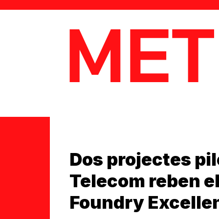
MetaData
Dos projectes pi
Telecom reben e
Foundry Excelle