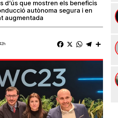
s d’ús que mostren els beneficis
onducció autònoma segura i en
tat augmentada
Facebook
X
WhatsApp
Telegram
Compart
:42h