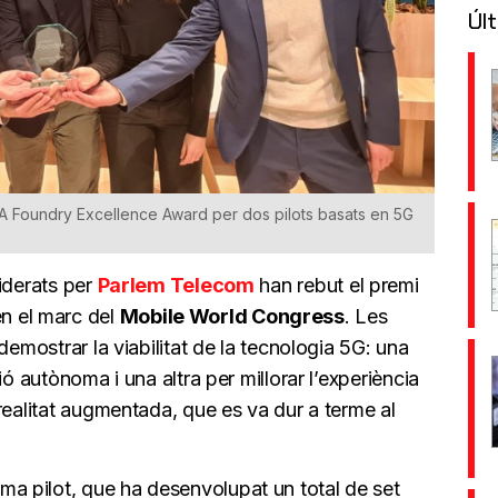
Últ
 Foundry Excellence Award per dos pilots basats en 5G
iderats per
Parlem Telecom
han rebut el premi
en el marc del
Mobile World Congress
. Les
demostrar la viabilitat de la tecnologia 5G: una
ió autònoma i una altra per millorar l’experiència
 realitat augmentada, que es va dur a terme al
 pilot, que ha desenvolupat un total de set