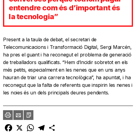
entendre com és d’important és
la tecnologia”
Present a la taula de debat, el secretari de
Telecomunicacions i Transformació Digital, Sergi Marcén,
ha pres el guant i ha reconegut el problema de generació
de treballadors qualificats. “Hem d’incidir sobretot en els
més petits, especialment en les nenes que en uns anys
hauran de triar una carrera tecnològica”, ha apuntat, i ha
reconegut que la falta de referents que inspirin les nenes i
les noies és un dels principals deures pendents.
Imprimir
Envia
PDF
a
un
amic
Facebook
X
WhatsApp
Telegram
Comparteix