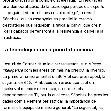
profunditat ni d’una complexitat elevada. “El resultat és
una democratització de la tecnologia perquè els experts
es puguin dedicar a feines de valor afegit”, ha insistit
Sánchez, qui ha assenyalat en paral·lel la creació
d’estratègies que redueixin la fatiga al canvi i que creïn
líders capaços de fer front a la resistència al canvi i a la
frustració.
La tecnologia com a prioritat comuna
L’estudi de Gartner situa la ciberseguretat i el
business
intelligence
com les àrees on més ha crescut la inversió.
La primera ha incrementat un 80% el seu pressupost; la
segona, un 62%. Ambdues són àrees que apel·len
qualsevol membre d’un equip, no només als
departaments de TI, per la qual cosa Sánchez ha pres les
dades com a element per ratificar la importància de
formar els equips de manera general: “La seguretat, les