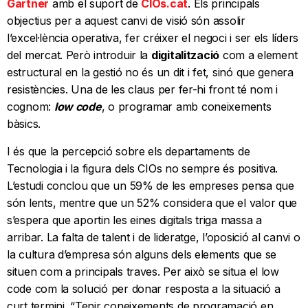
Gartner
amb el suport de
CIOs.cat
. Els principals
objectius per a aquest canvi de visió són assolir
l’excel·lència operativa, fer créixer el negoci i ser els líders
del mercat. Però introduir la
digitalització
com a element
estructural en la gestió no és un dit i fet, sinó que genera
resistències. Una de les claus per fer-hi front té nom i
cognom:
low code
, o programar amb coneixements
bàsics.
I és que la percepció sobre els departaments de
Tecnologia i la figura dels CIOs no sempre és positiva.
L’estudi conclou que un 59% de les empreses pensa que
són lents, mentre que un 52% considera que el valor que
s’espera que aportin les eines digitals triga massa a
arribar. La falta de talent i de lideratge, l’oposició al canvi o
la cultura d’empresa són alguns dels elements que se
situen com a principals traves. Per això se situa el low
code com la solució per donar resposta a la situació a
curt termini. “Tenir coneixements de programació en