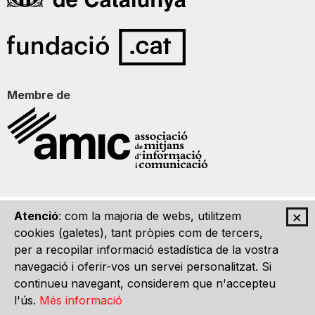
Membre de
×
Atenció
: com la majoria de webs, utilitzem
Qui som
Contacte
Imatge Gràfica
Avís legal
cookies (galetes), tant pròpies com de tercers,
per a recopilar informació estadística de la vostra
navegació i oferir-vos un servei personalitzat. Si
continueu navegant, considerem que n'accepteu
l'ús.
Més informació