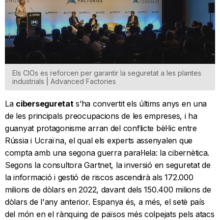
Els CIOs es reforcen per garantir la seguretat a les plantes
industrials | Advanced Factories
La
ciberseguretat
s’ha convertit els últims anys en una
de les principals preocupacions de les empreses, i ha
guanyat protagonisme arran del conflicte bèl·lic entre
Rússia i Ucraïna, el qual els experts assenyalen que
compta amb una segona guerra paral·lela: la cibernètica.
Segons la consultora Gartnet, la inversió en seguretat de
la informació i gestió de riscos ascendirà als 172.000
milions de dòlars en 2022, davant dels 150.400 milions de
dòlars de l'any anterior. Espanya és, a més, el setè país
del món en el rànquing de països més colpejats pels atacs