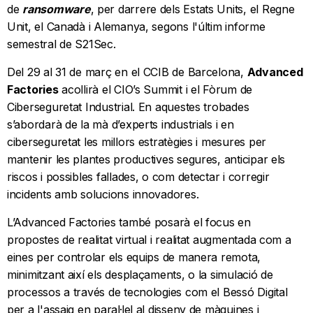
de
ransomware
, per darrere dels Estats Units, el Regne
Unit, el Canadà i Alemanya, segons l'últim informe
semestral de S21Sec.
Del 29 al 31 de març en el CCIB de Barcelona,
Advanced
Factories
acollirà el CIO’s Summit i el Fòrum de
Ciberseguretat Industrial. En aquestes trobades
s’abordarà de la mà d’experts industrials i en
ciberseguretat les millors estratègies i mesures per
mantenir les plantes productives segures, anticipar els
riscos i possibles fallades, o com detectar i corregir
incidents amb solucions innovadores.
L’Advanced Factories també posarà el focus en
propostes de realitat virtual i realitat augmentada com a
eines per controlar els equips de manera remota,
minimitzant així els desplaçaments, o la simulació de
processos a través de tecnologies com el Bessó Digital
per a l'assaig en paral·lel al disseny de màquines i