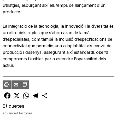
utillatges, escurçant així els temps de llançament d'un
producte.
La integració de la tecnologia, la innovació i la diversitat és
un altre dels reptes que s’abordaran de la mà
d’especialistes, com també la inclusió d’especificacions de
connectivitat que permetin una adaptabilitat als canvis de
producció i dissenys, assegurant així estàndards oberts i
components flexibles per a estendre l'operabilitat dels
actius.
Imprimir
Envia
PDF
a
un
amic
Facebook
X
WhatsApp
Telegram
Comparteix
Etiquetes
advanced factories