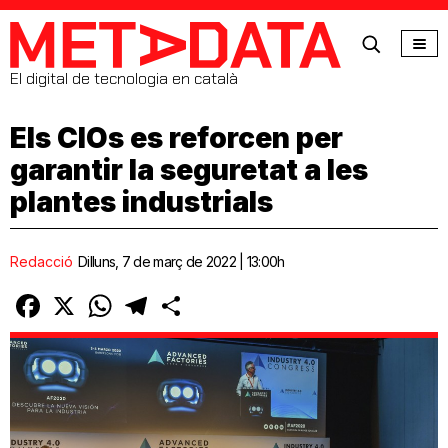
MetaData
El digital de tecnologia en català
Els CIOs es reforcen per
garantir la seguretat a les
plantes industrials
Redacció
Dilluns, 7 de març de 2022 | 13:00h
Facebook
X
WhatsApp
Telegram
Comparteix