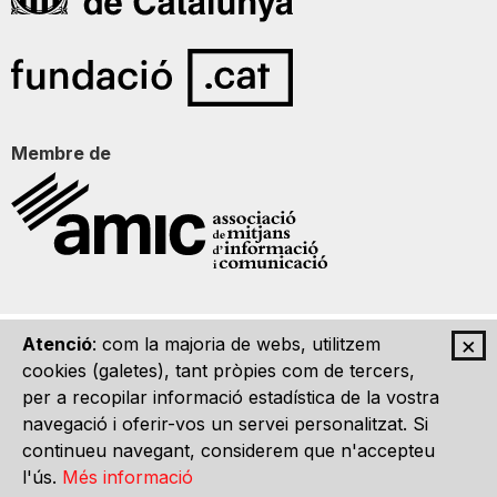
Membre de
×
Atenció
: com la majoria de webs, utilitzem
Qui som
Contacte
Imatge Gràfica
Avís legal
cookies (galetes), tant pròpies com de tercers,
per a recopilar informació estadística de la vostra
navegació i oferir-vos un servei personalitzat. Si
continueu navegant, considerem que n'accepteu
l'ús.
Més informació