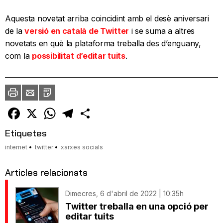
Aquesta novetat arriba coincidint amb el desè aniversari
de la
versió en català de Twitter
i se suma a altres
novetats en què la plataforma treballa des d’enguany,
com la
possibilitat d’editar tuits
.
Imprimir
Envia
PDF
a
un
amic
Facebook
X
WhatsApp
Telegram
Comparteix
Etiquetes
internet
twitter
xarxes socials
Articles relacionats
Dimecres, 6 d'abril de 2022 | 10:35h
Twitter treballa en una opció per
editar tuits