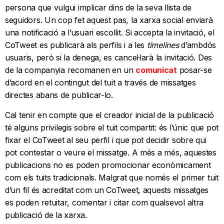
persona que vulgui implicar dins de la seva llista de
seguidors. Un cop fet aquest pas, la xarxa social enviarà
una notificació a l’usuari escollit. Si accepta la invitació, el
CoTweet es publicarà als perfils i a les
timelines
d’ambdós
usuaris, però si la denega, es cancel·larà la invitació. Des
de la companyia recomanen en un
comunicat
posar-se
d’acord en el contingut del tuit a través de missatges
directes abans de publicar-lo.
Cal tenir en compte que el creador inicial de la publicació
té alguns privilegis sobre el tuit compartit: és l’únic que pot
fixar el CoTweet al seu perfil i que pot decidir sobre qui
pot contestar o veure el missatge. A més a més, aquestes
publicacions no es poden promocionar econòmicament
com els tuits tradicionals. Malgrat que només el primer tuit
d’un fil és acreditat com un CoTweet, aquests missatges
es poden retuitar, comentar i citar com qualsevol altra
publicació de la xarxa.