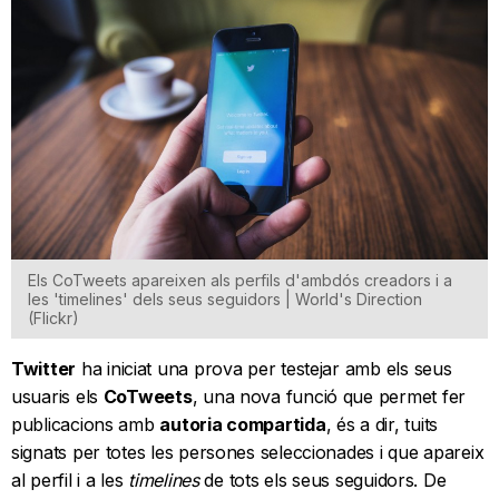
Els CoTweets apareixen als perfils d'ambdós creadors i a
les 'timelines' dels seus seguidors | World's Direction
(Flickr)
Twitter
ha iniciat una prova per testejar amb els seus
usuaris els
CoTweets
, una nova funció que permet fer
publicacions amb
autoria compartida
, és a dir, tuits
signats per totes les persones seleccionades i que apareix
al perfil i a les
timelines
de tots els seus seguidors. De