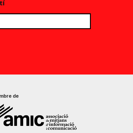
tí
mbre de