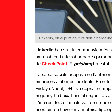
LinkedIn, en el punt de mira dels ciberdelin
LinkedIn
ha estat la companyia més su
amb l’objectiu de robar dades personal
de
Check Point.
El
phishing
ha estat 
La xarxa socials ocupava en l’anterior
empreses amb més incidents. En el tri
Friday i Nadal, DHL va copsar el maj
enguany ha baixat fins al segon lloc a
L’interès dels criminals varia en funció
acostuma a haver-hi la mateixa tipolog