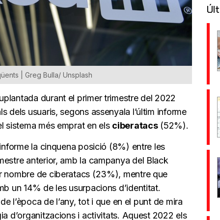
Últ
qüents | Greg Bulla/ Unsplash
plantada durant el primer trimestre del 2022
s dels usuaris, segons assenyala l’últim informe
el sistema més emprat en els
ciberatacs
(52%).
 informe la cinquena posició (8%) entre les
mestre anterior, amb la campanya del Black
or nombre de ciberatacs (23%), mentre que
mb un 14% de les usurpacions d’identitat.
 de l’època de l’any, tot i que en el punt de mira
ia d’organitzacions i activitats. Aquest 2022 els