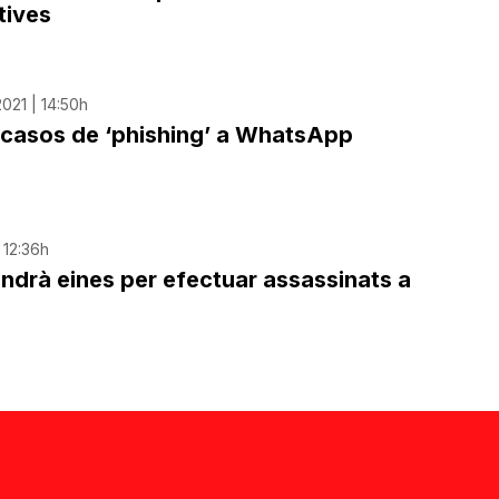
tives
021 | 14:50h
s casos de ‘phishing’ a WhatsApp
| 12:36h
tindrà eines per efectuar assassinats a