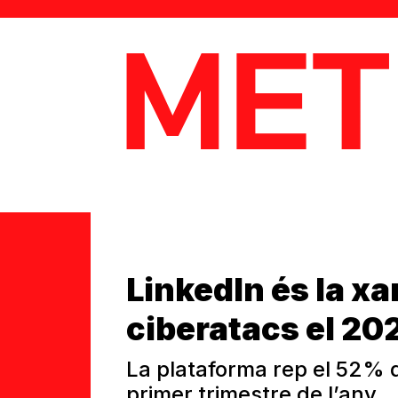
MetaData
LinkedIn és la x
ciberatacs el 20
La plataforma rep el 52% d
primer trimestre de l’any