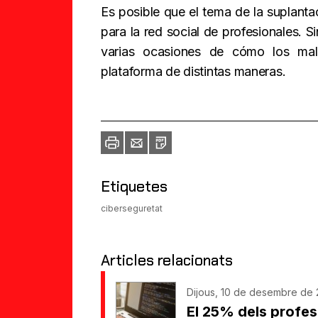
Es posible que el tema de la suplanta
para la red social de profesionales. 
varias ocasiones de cómo los mal
plataforma de distintas maneras.
Imprimir
Envia
PDF
a
un
amic
Etiquetes
ciberseguretat
Articles relacionats
Dijous, 10 de desembre de 
El 25% dels profes