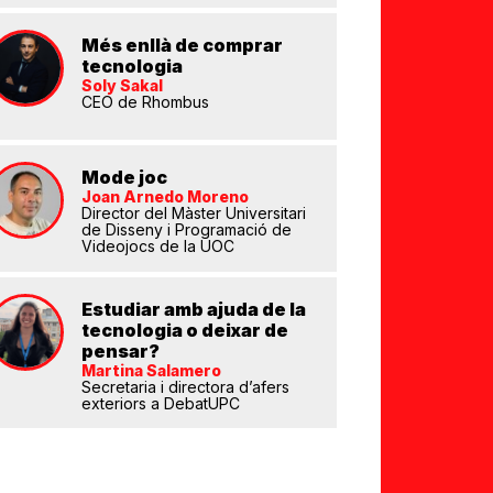
Més enllà de comprar
tecnologia
Soly Sakal
CEO de Rhombus
eix
Mode joc
Joan Arnedo Moreno
Director del Màster Universitari
de Disseny i Programació de
Videojocs de la UOC
Estudiar amb ajuda de la
tecnologia o deixar de
pensar?
Martina Salamero
Secretaria i directora d’afers
exteriors a DebatUPC