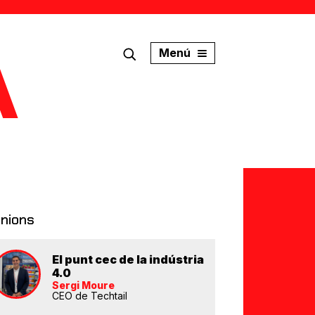
Menú
inions
El punt cec de la indústria
4.0
Sergi Moure
CEO de Techtail