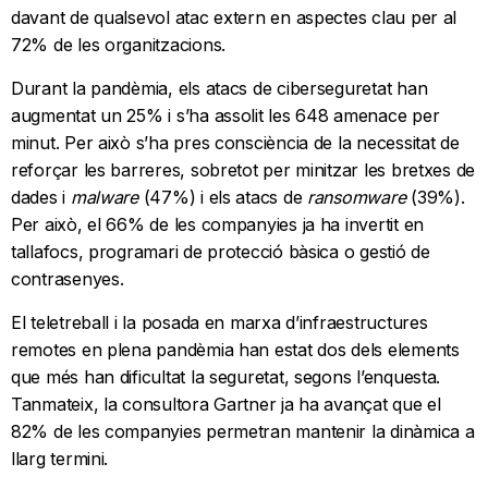
davant de qualsevol atac extern en aspectes clau per al
72% de les organitzacions.
Durant la pandèmia, els atacs de ciberseguretat han
augmentat un 25% i s’ha assolit les 648 amenace per
minut. Per això s’ha pres consciència de la necessitat de
reforçar les barreres, sobretot per minitzar les bretxes de
dades i
malware
(47%) i els atacs de
ransomware
(39%).
Per això, el 66% de les companyies ja ha invertit en
tallafocs, programari de protecció bàsica o gestió de
contrasenyes.
El teletreball i la posada en marxa d’infraestructures
remotes en plena pandèmia han estat dos dels elements
que més han dificultat la seguretat, segons l’enquesta.
Tanmateix, la consultora Gartner ja ha avançat que el
82% de les companyies permetran mantenir la dinàmica a
llarg termini.