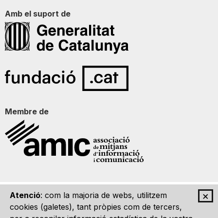
Amb el suport de
Membre de
×
Atenció
: com la majoria de webs, utilitzem
Qui som
Contacte
Imatge Gràfica
Avís legal
cookies (galetes), tant pròpies com de tercers,