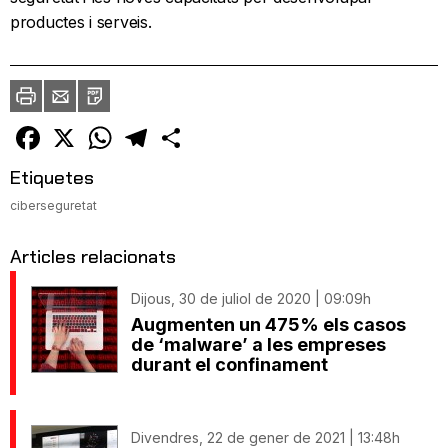
productes i serveis.
Imprimir
Envia
PDF
a
un
amic
Facebook
X
WhatsApp
Telegram
Comparteix
Etiquetes
ciberseguretat
Articles relacionats
Dijous, 30 de juliol de 2020 | 09:09h
Augmenten un 475% els casos
de ‘malware’ a les empreses
durant el confinament
Divendres, 22 de gener de 2021 | 13:48h