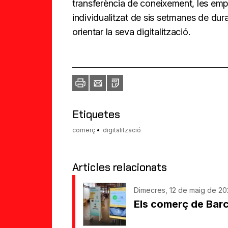
transferència de coneixement, les empr
individualitzat de sis setmanes de dura
orientar la seva digitalització.
Imprimir
Envia
PDF
a
un
amic
Etiquetes
comerç
digitalització
Articles relacionats
Dimecres, 12 de maig de 202
Els comerç de Barc