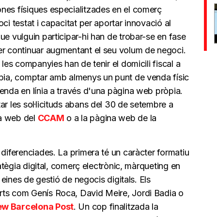
nes físiques especialitzades en el comerç
ci testat i capacitat per aportar innovació al
ue vulguin participar-hi han de trobar-se en fase
er continuar augmentant el seu volum de negoci.
 les companyies han de tenir el domicili fiscal a
òpia, comptar amb almenys un punt de venda físic
enda en línia a través d'una pàgina web pròpia.
ar les sol·licituds abans del 30 de setembre a
na web del
CCAM
o a la pàgina web de la
 diferenciades. La primera té un caràcter formatiu
ratègia digital, comerç electrònic, màrqueting en
i eines de gestió de negocis digitals. Els
erts com Genís Roca, David Meire, Jordi Badia o
w Barcelona Post
. Un cop finalitzada la