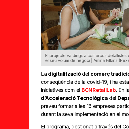
El projecte va dirigit a comerços detalliste
el seu volum de negoci | Amina Filkins (Pex
La
digitalització
del
comerç tradici
conseqüència de la covid-19, i ha esta
iniciatives com el
BCNRetailLab
. En l
d’Acceleració Tecnològica
del
Dep
preveu formar a les 16 empreses parti
durant la seva implementació en el mo
El programa, gestionat a través del 