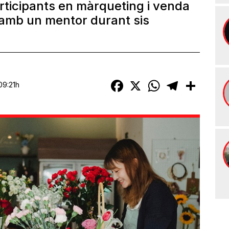
articipants en màrqueting i venda
 amb un mentor durant sis
Facebook
X
WhatsApp
Telegram
Compart
09:21h