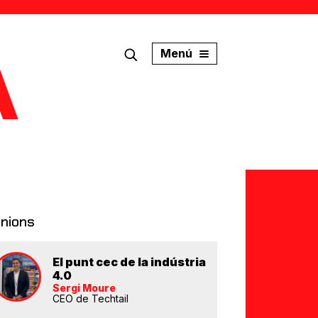
Menú
inions
El punt cec de la indústria
4.0
Sergi Moure
CEO de Techtail