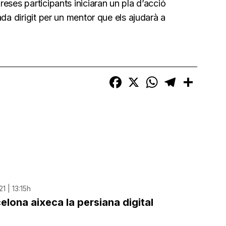
eses participants iniciaran un pla d’acció
da dirigit per un mentor que els ajudarà a
Facebook
X
WhatsApp
Telegram
Compart
1 | 13:15h
elona aixeca la persiana digital