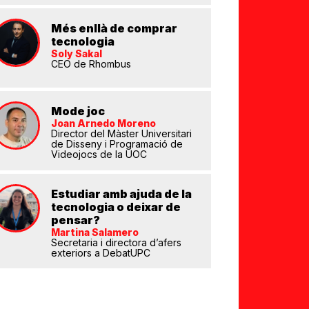
Més enllà de comprar
tecnologia
Soly Sakal
CEO de Rhombus
Mode joc
eix
Joan Arnedo Moreno
Director del Màster Universitari
de Disseny i Programació de
Videojocs de la UOC
Estudiar amb ajuda de la
tecnologia o deixar de
pensar?
Martina Salamero
Secretaria i directora d’afers
exteriors a DebatUPC