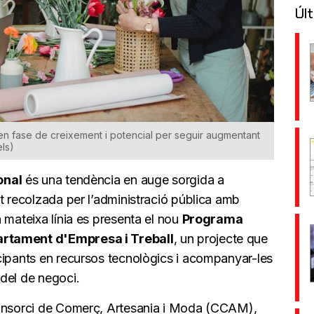
Últ
s en fase de creixement i potencial per seguir augmentant
els)
onal
és una tendència en auge sorgida a
t recolzada per l’administració pública amb
a mateixa línia es presenta el nou
Programa
artament d'Empresa
i Treball
, un projecte que
cipants en recursos tecnològics i acompanyar-les
del de negoci.
Consorci de Comerç, Artesania i Moda (CCAM),