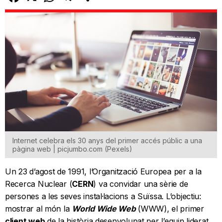
Internet celebra els 30 anys del primer accés públic a una
pàgina web | picjumbo.com (Pexels)
Un 23 d’agost de 1991, l’Organització Europea per a la
Recerca Nuclear (
CERN
) va convidar una sèrie de
persones a les seves instal·lacions a Suïssa. L’objectiu:
mostrar al món la
World Wide Web
(WWW), el primer
client web
de la història desenvolupat per l’equip liderat