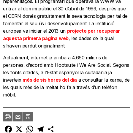
hiperenllaços. El programari que operava la WWW va
entrar al domini públic el 30 d’abril de 1993, després que
el CERN donés gratuïtament la seva tecnologia per tal de
fomentar el seu ús i desenvolupament. La institució
europea va iniciar el 2013 un
projecte per recuperar
aquesta primera pàgina web
, les dades de la qual
s’havien perdut originalment.
Actualment, internet ja arriba a 4.660 milions de
persones, d’acord amb Hootsuite i We Are Social. Segons
les fonts citades, a l’Estat espanyol la ciutadania ja
inverteix
més de sis hores del dia
a consultar la xarxa, de
les quals més de la meitat ho fa a través d’un telèfon
mòbil.
Imprimir
Envia
PDF
a
un
amic
Facebook
X
WhatsApp
Telegram
Comparteix