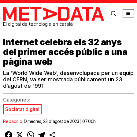
MetaData
El digital de tecnologia en català
Internet celebra els 32 anys
del primer accés públic a una
pàgina web
La ‘World Wide Web’, desenvolupada per un equip
del CERN, va ser mostrada públicament un 23
d’agost de 1991
Categories:
Societat digital
Redacció
Dimecres, 23 d'agost de 2023 | 07:00h
Facebook
X
WhatsApp
Telegram
Comparteix