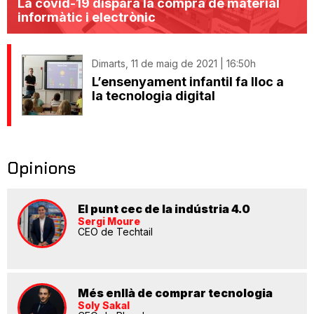
La covid-19 dispara la compra de material
informàtic i electrònic
Dimarts, 11 de maig de 2021 | 16:50h
L’ensenyament infantil fa lloc a
la tecnologia digital
Opinions
El punt cec de la indústria 4.0
Sergi Moure
CEO de Techtail
Més enllà de comprar tecnologia
Soly Sakal