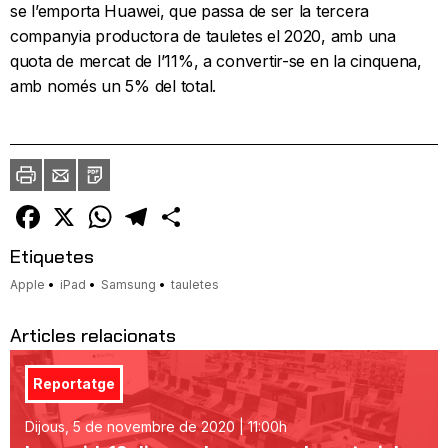
se l’emporta Huawei, que passa de ser la tercera
companyia productora de tauletes el 2020, amb una
quota de mercat de l’11%, a convertir-se en la cinquena,
amb només un 5% del total.
Imprimir
Envia
PDF
a
un
amic
Facebook
X
WhatsApp
Telegram
Comparteix
Etiquetes
Apple
iPad
Samsung
tauletes
Articles relacionats
Reportatge
Dijous, 5 de novembre de 2020 | 11:00h