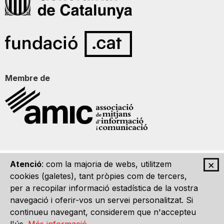
Membre de
×
Atenció
: com la majoria de webs, utilitzem
Qui som
Contacte
Imatge Gràfica
Avís legal
cookies (galetes), tant pròpies com de tercers,
per a recopilar informació estadística de la vostra
navegació i oferir-vos un servei personalitzat. Si
continueu navegant, considerem que n'accepteu