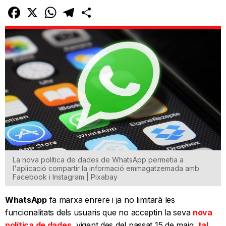
Facebook
X
WhatsApp
Telegram
Comparteix
La nova política de dades de WhatsApp permetia a
l'aplicació compartir la informació emmagatzemada amb
Facebook i Instagram | Pixabay
WhatsApp
fa marxa enrere i ja no limitarà les
funcionalitats dels usuaris que no acceptin la seva
nova
política de dades
, vigent des del passat 15 de maig,
tal