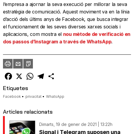
l’empresa a ajornar la seva execució per millorar la seva
estratègia de comunicació. Aquest moviment va en la línia
d’acció dels últims anys de Facebook, que busca integrar
el funcionament de les seves diverses xarxes socials i
aplicacions, com mostra el
nou mètode de verificació en
dos passos d’Instagram a través de WhatsApp
.
Imprimir
Envia
PDF
a
un
amic
Facebook
X
WhatsApp
Telegram
Comparteix
Etiquetes
Facebook
privacitat
WhatsApp
Articles relacionats
Dimarts, 19 de gener de 2021 | 13:22h
Signal i Telegram suposen una