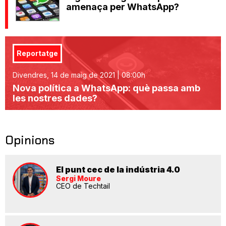
amenaça per WhatsApp?
Reportatge
Divendres, 14 de maig de 2021 | 08:00h
Nova política a WhatsApp: què passa amb
les nostres dades?
Opinions
El punt cec de la indústria 4.0
Sergi Moure
CEO de Techtail