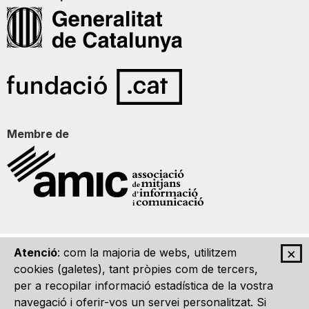
Membre de
×
Atenció
: com la majoria de webs, utilitzem
Qui som
Contacte
Imatge Gràfica
Avís legal
cookies (galetes), tant pròpies com de tercers,
per a recopilar informació estadística de la vostra
navegació i oferir-vos un servei personalitzat. Si