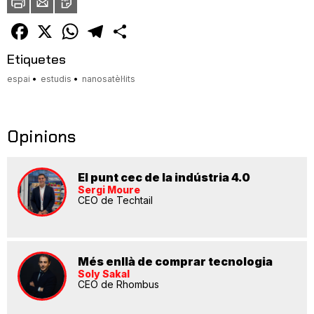
a
un
amic
Facebook
X
WhatsApp
Telegram
Comparteix
Etiquetes
espai
estudis
nanosatèl·lits
Opinions
El punt cec de la indústria 4.0
Sergi Moure
CEO de Techtail
Més enllà de comprar tecnologia
Soly Sakal
CEO de Rhombus