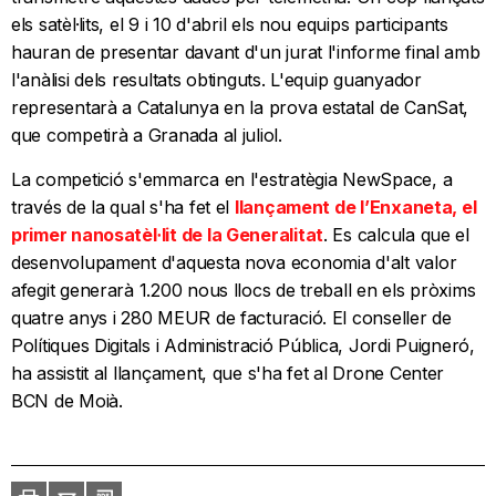
els satèl·lits, el 9 i 10 d'abril els nou equips participants
hauran de presentar davant d'un jurat l'informe final amb
l'anàlisi dels resultats obtinguts. L'equip guanyador
representarà a Catalunya en la prova estatal de CanSat,
que competirà a Granada al juliol.
La competició s'emmarca en l'estratègia NewSpace, a
través de la qual s'ha fet el
llançament de l’Enxaneta, el
primer nanosatèl·lit de la Generalitat
. Es calcula que el
desenvolupament d'aquesta nova economia d'alt valor
afegit generarà 1.200 nous llocs de treball en els pròxims
quatre anys i 280 MEUR de facturació. El conseller de
Polítiques Digitals i Administració Pública, Jordi Puigneró,
ha assistit al llançament, que s'ha fet al Drone Center
BCN de Moià.
Imprimir
Envia
PDF