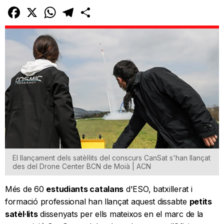
Facebook
X
WhatsApp
Telegram
Comparteix
El llançament dels satèl·lits del conscurs CanSat s'han llançat
des del Drone Center BCN de Moià | ACN
Més de 60
estudiants catalans
d'ESO, batxillerat i
formació professional han llançat aquest dissabte
petits
satèl·lits
dissenyats per ells mateixos en el marc de la