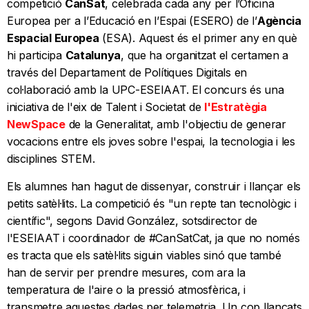
competició
CanSat
, celebrada cada any per l’Oficina
Europea per a l’Educació en l’Espai (ESERO) de l’
Agència
Espacial Europea
(ESA). Aquest és el primer any en què
hi participa
Catalunya
, que ha organitzat el certamen a
través del Departament de Polítiques Digitals en
col·laboració amb la UPC-ESEIAAT. El concurs és una
iniciativa de l'eix de Talent i Societat de
l'Estratègia
NewSpace
de la Generalitat, amb l'objectiu de generar
vocacions entre els joves sobre l'espai, la tecnologia i les
disciplines STEM.
Els alumnes han hagut de dissenyar, construir i llançar els
petits satèl·lits. La competició és "un repte tan tecnològic i
científic", segons David González, sotsdirector de
l'ESEIAAT i coordinador de #CanSatCat, ja que no només
es tracta que els satèl·lits siguin viables sinó que també
han de servir per prendre mesures, com ara la
temperatura de l'aire o la pressió atmosfèrica, i
transmetre aquestes dades per telemetria. Un cop llançats