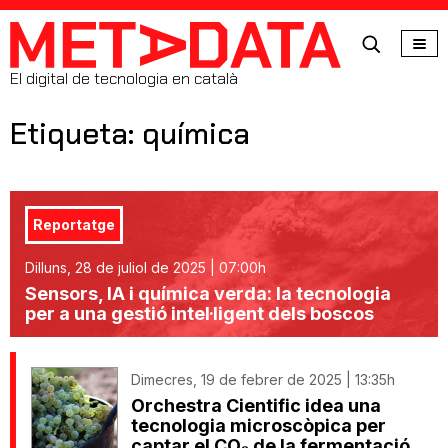
MetaData
El digital de tecnologia en català
Etiqueta: química
Reportatge
Dilluns, 28 de juliol de 2025 | 07:00h
Sensors, IA i química verda: la tecnologia
per a una gestió intel·ligent dels boscos
Dimecres, 19 de febrer de 2025 | 13:35h
Orchestra Cientific idea una
tecnologia microscòpica per
captar el CO₂ de la fermentació