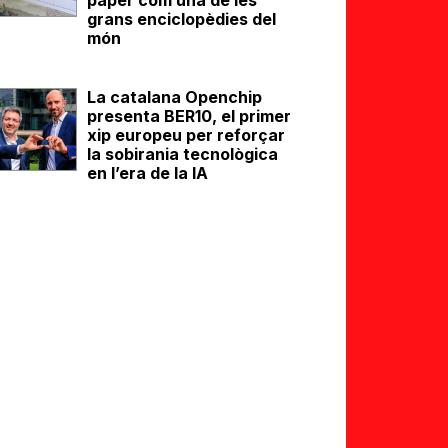
paper com una de les
grans enciclopèdies del
món
La catalana Openchip
presenta BER10, el primer
xip europeu per reforçar
la sobirania tecnològica
en l’era de la IA