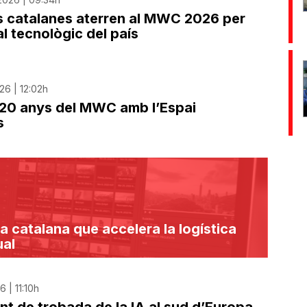
s catalanes aterren al MWC 2026 per
l tecnològic del país
26 | 12:02h
 20 anys del MWC amb l’Espai
s
 catalana que accelera la logística
ual
 | 11:10h