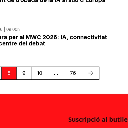
nt de trobada de la IA al sud d’Europa
26 | 08:00h
ra per al MWC 2026: IA, connectivitat
l centre del debat
Següent
8
9
10
...
76
Suscripció al butlle