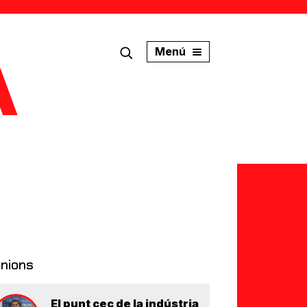
Menú
inions
El punt cec de la indústria