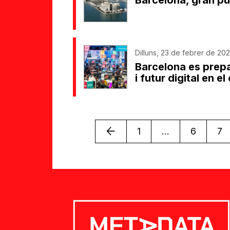
Barcelona, gran pu
Dilluns, 23 de febrer de 20
Barcelona es prepa
i futur digital en e
Anterior
1
...
6
7