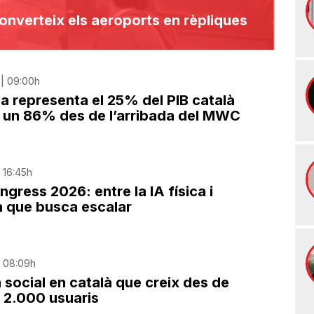
converteix els aeroports en rèpliques
 | 09:00h
ja representa el 25% del PIB català
r un 86% des de l’arribada del MWC
 16:45h
gress 2026: entre la IA física i
à que busca escalar
| 08:09h
a social en català que creix des de
s 2.000 usuaris