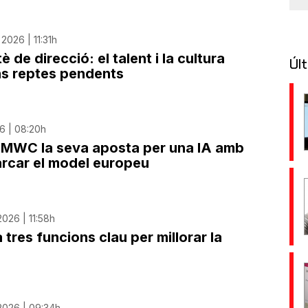
2026 | 11:31h
è de direcció: el talent i la cultura
Últ
ns reptes pendents
6 | 08:20h
l MWC la seva aposta per una IA amb
marcar el model europeu
026 | 11:58h
res funcions clau per millorar la
2026 | 09:34h