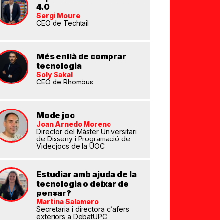
4.0
Sergi Moure
CEO de Techtail
Més enllà de comprar
tecnologia
Soly Sakal
CEO de Rhombus
Mode joc
Joan Arnedo Moreno
Director del Màster Universitari
de Disseny i Programació de
Videojocs de la UOC
Estudiar amb ajuda de la
tecnologia o deixar de
pensar?
Martina Salamero
Secretaria i directora d’afers
exteriors a DebatUPC