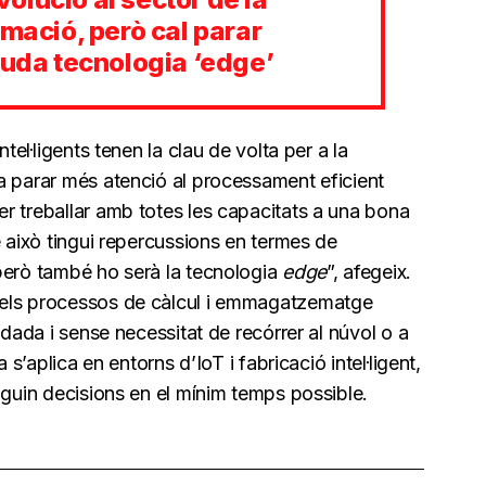
amació, però cal parar
guda tecnologia ‘edge’
tel·ligents tenen la clau de volta per a la
a parar més atenció al processament eficient
r treballar amb totes les capacitats a una bona
e això tingui repercussions en termes de
però també ho serà la tecnologia
edge
”, afegeix.
 els processos de càlcul i emmagatzematge
 dada i sense necessitat de recórrer al núvol o a
 s’aplica en entorns d’IoT i fabricació intel·ligent,
nguin decisions en el mínim temps possible.