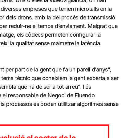
orns. Una d’elles la videovigilància, on han
e diverses empreses que tenien microtalls en la
or dels drons, amb la del procés de transmissió
per reduir-ne el temps d’enviament. Malgrat que
imatge, els còdecs permeten configurar la
xi la qualitat sense malmetre la latència.
per part de la gent que fa un parell d’anys”,
tema tècnic que coneixíem la gent experta a ser
embla que ha de ser a tot arreu”. I és
e el responsable de Negoci de Fluendo
ts processos es poden utilitzar algoritmes sense
evolució al sector de la