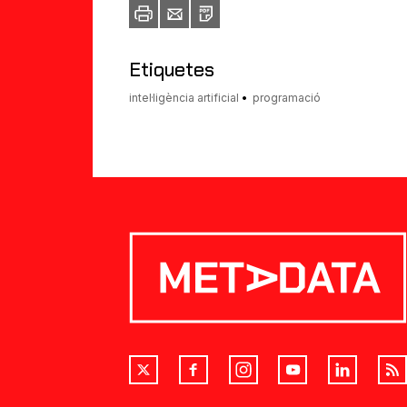
Imprimir
Envia
PDF
a
un
amic
Etiquetes
intel·ligència artificial
programació