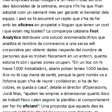
dies laborables de la setmana, encara n’hi ha que l’han
adoptat com un element més per garantir el benestar dels
equips. I això es fa assumint un repte: què s’ha de fer
amb les
oficines
en propietat o lloguer que tenen un cost
i que estan mig buides? La companyia catalana
Foot
Analytics
distribueix una solució anomenada iKnos que
analitza el nombre de connexions a una xarxa wifi
corporativa per obtenir dades respecte del nombre de
persones que es troben físicament en un entorn, quanta
estona hi són i quines zones ocupen. “En un lloc on hi
havia 1.000 treballadors, abans potser tenies 1.000 taules.
Ara no té cap mena de sentit, perquè la gent només va a
l’oficina quan s’ha de reunir i col·laborar; si ha de fer
colzes, es queda a casa”, detalla el director d’Operacions,
Jordi Mas, “ajudem les empres a dimensionar quants llocs
de treball físics calen segons la plantilla i el comportament
per fer-ho
eficient
”. Una proposta que aquests dies és