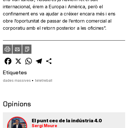
internacional, érem a Europa i Amèrica, però el
confinament ens va ajudar a créixer encara més i ens
obre l’oportunitat de passar de l’entorn comercial al
corporatiu amb el retorn posterior a les oficines”.
Imprimir
Envia
PDF
a
un
amic
Facebook
X
WhatsApp
Telegram
Comparteix
Etiquetes
dades massives
teletreball
Opinions
El punt cec de la indústria 4.0
Sergi Moure