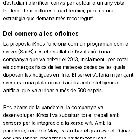
d’estudiar i planificar canvis per aplicar a un any vista.
Podem oferir millores a curt termini, però és una
estratègia que demana més recorregut”.
Del comerç a les oficines
La proposta iKnos funciona com un programari com a
servei (SaaS) i és el resultat de l’evolució d’una
companyia que va néixer el 2013, inicialment, per dotar
els comerços físics de les mateixes dades de les quals
disposen les botigues en línia. El servei s’oferia mitjançant
sensors i una plataforma d’anàlisi amb intel·ligència
artificial que va arribar a més de 500 espais.
Poc abans de la pandèmia, la companyia va
desenvolupar iKnos i va substituir tot el treball amb
sensors per la integració a la xarxa wifi. Amb la
pandèmia, recorda Mas, va arribar el gran esclat: “Quan
ens van tancar, nosaltres ja havíem fet el salt