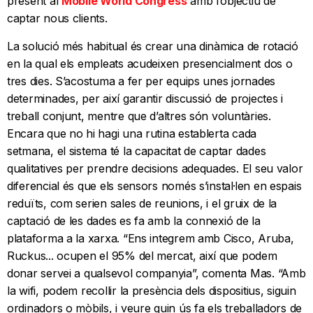
present al
Mobile World Congress
amb l’objectiu de
captar nous clients.
La solució més habitual és crear una dinàmica de rotació
en la qual els empleats acudeixen presencialment dos o
tres dies. S’acostuma a fer per equips unes jornades
determinades, per així garantir discussió de projectes i
treball conjunt, mentre que d’altres són voluntàries.
Encara que no hi hagi una rutina establerta cada
setmana, el sistema té la capacitat de captar dades
qualitatives per prendre decisions adequades. El seu valor
diferencial és que els sensors només s’instal·len en espais
reduïts, com serien sales de reunions, i el gruix de la
captació de les dades es fa amb la connexió de la
plataforma a la xarxa. “Ens integrem amb Cisco, Aruba,
Ruckus... ocupen el 95% del mercat, així que podem
donar servei a qualsevol companyia”, comenta Mas. “Amb
la wifi, podem recollir la presència dels dispositius, siguin
ordinadors o mòbils, i veure quin ús fa els treballadors de