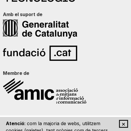
Amb el suport de
Membre de
×
Atenció
: com la majoria de webs, utilitzem
Qui som
Contacte
Imatge Gràfica
Avís legal
cookies (galetes), tant pròpies com de tercers,