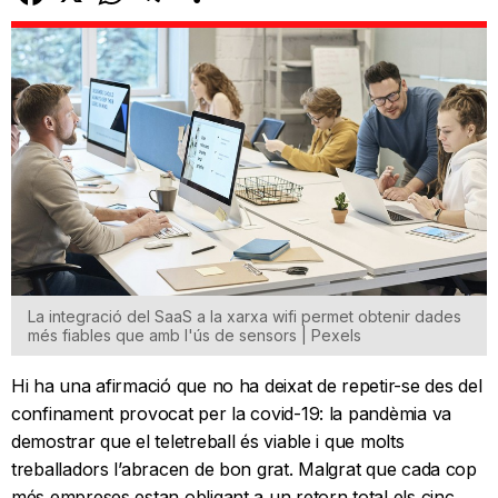
La integració del SaaS a la xarxa wifi permet obtenir dades
més fiables que amb l'ús de sensors | Pexels
Hi ha una afirmació que no ha deixat de repetir-se des del
confinament provocat per la covid-19: la pandèmia va
demostrar que el teletreball és viable i que molts
treballadors l’abracen de bon grat. Malgrat que cada cop
més empreses estan obligant a un retorn total els cinc