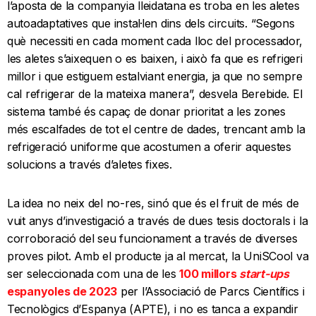
l’aposta de la companyia lleidatana es troba en les aletes
autoadaptatives que instal·len dins dels circuits. “Segons
què necessiti en cada moment cada lloc del processador,
les aletes s’aixequen o es baixen, i això fa que es refrigeri
millor i que estiguem estalviant energia, ja que no sempre
cal refrigerar de la mateixa manera”, desvela Berebide. El
sistema també és capaç de donar prioritat a les zones
més escalfades de tot el centre de dades, trencant amb la
refrigeració uniforme que acostumen a oferir aquestes
solucions a través d’aletes fixes.
La idea no neix del no-res, sinó que és el fruit de més de
vuit anys d’investigació a través de dues tesis doctorals i la
corroboració del seu funcionament a través de diverses
proves pilot. Amb el producte ja al mercat, la UniSCool va
ser seleccionada com una de les
100 millors
start-ups
espanyoles de 2023
per l’Associació de Parcs Científics i
Tecnològics d’Espanya (APTE), i no es tanca a expandir