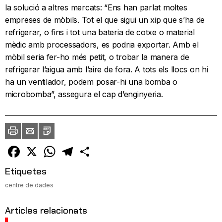
la solució a altres mercats: “Ens han parlat moltes
empreses de mòbils. Tot el que sigui un xip que s’ha de
refrigerar, o fins i tot una bateria de cotxe o material
mèdic amb processadors, es podria exportar. Amb el
mòbil seria fer-ho més petit, o trobar la manera de
refrigerar l’aigua amb l’aire de fora. A tots els llocs on hi
ha un ventilador, podem posar-hi una bomba o
microbomba”, assegura el cap d’enginyeria.
Imprimir
Envia
PDF
a
un
amic
Facebook
X
WhatsApp
Telegram
Comparteix
Etiquetes
centre de dades
Articles relacionats