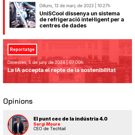
Dilluns, 13 de març de 2023 | 10:27h
UniSCool dissenya un sistema
de refrigeració intel·ligent per a
centres de dades
Reportatge
Dimecres, 5 de juny de 2024 | 07:00h
La IA accepta el repte de la sostenibilitat
Opinions
El punt cec de la indústria 4.0
Sergi Moure
CEO de Techtail