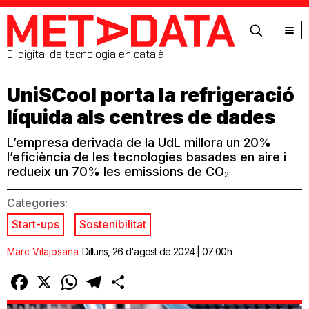
MetaData
El digital de tecnologia en català
UniSCool porta la refrigeració
líquida als centres de dades
L’empresa derivada de la UdL millora un 20%
l’eficiència de les tecnologies basades en aire i
redueix un 70% les emissions de CO₂
Categories:
Start-ups
Sostenibilitat
Marc Vilajosana
Dilluns, 26 d'agost de 2024 | 07:00h
Facebook
X
WhatsApp
Telegram
Comparteix