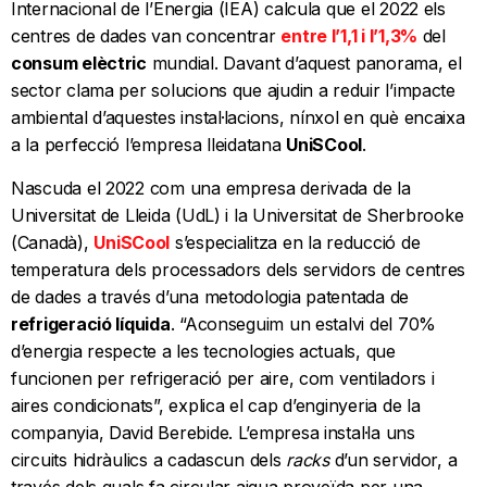
Internacional de l’Energia (IEA) calcula que el 2022 els
centres de dades van concentrar
entre l’1,1 i l’1,3%
del
consum elèctric
mundial. Davant d’aquest panorama, el
sector clama per solucions que ajudin a reduir l’impacte
ambiental d’aquestes instal·lacions, nínxol en què encaixa
a la perfecció l’empresa lleidatana
UniSCool
.
Nascuda el 2022 com una empresa derivada de la
Universitat de Lleida (UdL) i la Universitat de Sherbrooke
(Canadà),
UniSCool
s’especialitza en la reducció de
temperatura dels processadors dels servidors de centres
de dades a través d’una metodologia patentada de
refrigeració líquida
. “Aconseguim un estalvi del 70%
d’energia respecte a les tecnologies actuals, que
funcionen per refrigeració per aire, com ventiladors i
aires condicionats”, explica el cap d’enginyeria de la
companyia, David Berebide. L’empresa instal·la uns
circuits hidràulics a cadascun dels
racks
d’un servidor, a