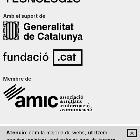
Amb el suport de
Membre de
×
Atenció
: com la majoria de webs, utilitzem
Qui som
Contacte
Imatge Gràfica
Avís legal