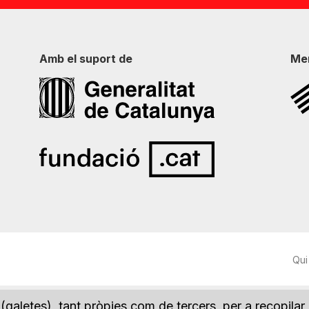
Amb el suport de
Me
Qui
(galetes), tant pròpies com de tercers, per a recopilar