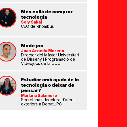
Més enllà de comprar
tecnologia
Soly Sakal
CEO de Rhombus
Mode joc
eix
Joan Arnedo Moreno
Director del Màster Universitari
de Disseny i Programació de
Videojocs de la UOC
Estudiar amb ajuda de la
tecnologia o deixar de
pensar?
Martina Salamero
Secretaria i directora d’afers
exteriors a DebatUPC