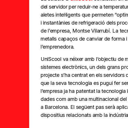
del servidor per reduir-ne a temperatura
aletes intel·ligents que permeten “optim
i instantànies de refrigeració dels p
de l’empresa, Montse Vilarrubí. La tecno
metalls capaços de canviar de forma i
l’emprenedora.
UniScool va néixer amb l’objectiu de mi
sistemes electrònics, un dels grans pr
projecte s’ha centrat en els servidors
que la seva tecnologia es pugui fer se
l’empresa ja ha patentat la tecnologia 
dades com amb una multinacional del 
a Barcelona. El següent pas serà aplicar
dispositius relacionats amb la indústri