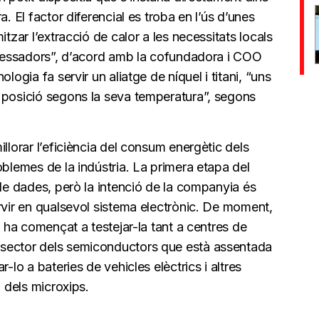
. El factor diferencial es troba en l’ús d’unes
itzar l’extracció de calor a les necessitats locals
rocessadors”, d’acord amb la cofundadora i COO
logia fa servir un aliatge de níquel i titani, “uns
 posició segons la seva temperatura”, segons
llorar l’eficiència del consum energètic dels
oblemes de la indústria. La primera etapa del
 de dades, però la intenció de la companyia és
rvir en qualsevol sistema electrònic. De moment,
i ha començat a testejar-la tant a centres de
sector dels semiconductors que està assentada
-lo a bateries de vehicles elèctrics i altres
a dels microxips.