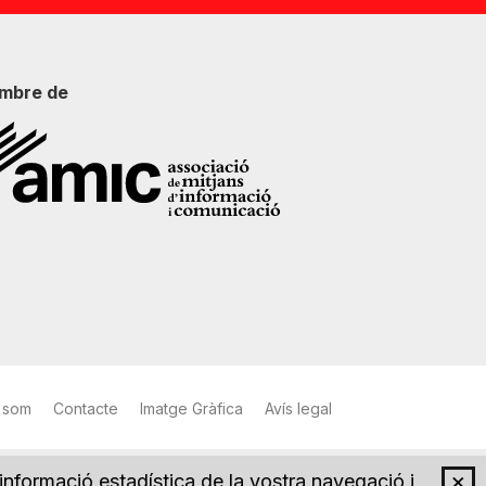
mbre de
 som
Contacte
Imatge Gràfica
Avís legal
×
 informació estadística de la vostra navegació i