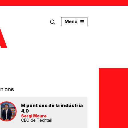
Menú
inions
El punt cec de la indústria
4.0
Sergi Moure
CEO de Techtail