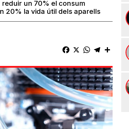
x reduir un 70% el consum
un 20% la vida útil dels aparells
Facebook
X
WhatsApp
Telegram
Compart