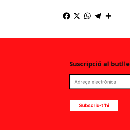
Facebook
X
WhatsApp
Telegram
Compart
Suscripció al butlle
Subscriu-t'hi