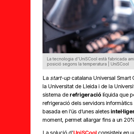
La tecnologia d'UniSCool està fabricada amb 
posició segons la temperatura | UniSCool
La
start-up
catalana Universal Smart 
la Universitat de Lleida i de la Unive
sistema de
refrigeració
líquida que p
refrigeració dels servidors informàtics
basada en l’ús d’unes aletes
intel·lige
moment, permet allargar fins a un 20% l
La solució d’
UniSCool
consisteix en un