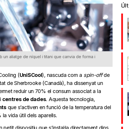
Últ
un aliatge de níquel i titani que canvia de forma i
Cooling (
UniSCool
), nascuda com a
spin-off
de
rsitat de Sherbrooke (Canadà), ha dissenyat un
ermet reduir un 70% el consum associat a la
 i
centres de dades
. Aquesta tecnologia,
nts
que s’activen en funció de la temperatura del
a vida útil dels aparells.
 petit dispositiu que s’instal·la directament dins