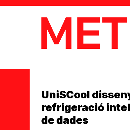
MetaData
UniSCool dissen
refrigeració inte
de dades