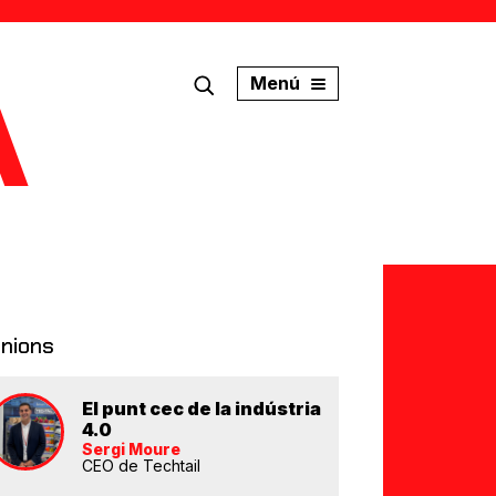
Menú
inions
El punt cec de la indústria
4.0
Sergi Moure
CEO de Techtail