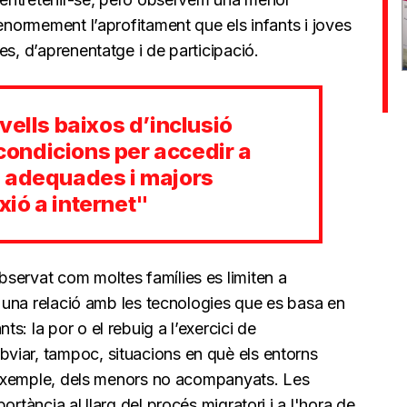
 enormement l’aprofitament que els infants i joves
es, d’aprenentatge i de participació.
vells baixos d’inclusió
 condicions per accedir a
 adequades i majors
ió a internet"
servat com moltes famílies es limiten a
en una relació amb les tecnologies que es basa en
: la por o el rebuig a l’exercici de
viar, tampoc, situacions en què els entorns
er exemple, dels menors no acompanyats. Les
ortància al llarg del procés migratori i a l'hora de