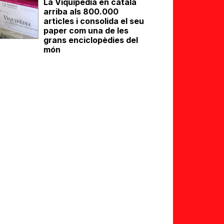
La Viquipèdia en català
arriba als 800.000
articles i consolida el seu
paper com una de les
grans enciclopèdies del
món