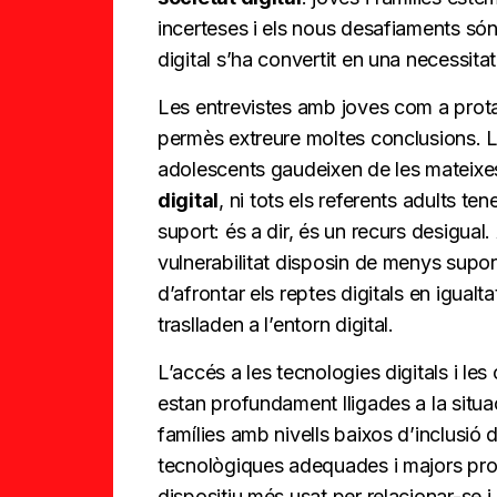
incerteses i els nous desafiaments són
digital s’ha convertit en una necessita
Les entrevistes amb joves com a protag
permès extreure moltes conclusions. La 
adolescents gaudeixen de les mateixes 
digital
, ni tots els referents adults t
suport: és a dir, és un recurs desigual.
vulnerabilitat disposin de menys suport 
d’afrontar els reptes digitals en igualt
traslladen a l’entorn digital.
L’accés a les tecnologies digitals i le
estan profundament lligades a la situac
famílies amb nivells baixos d’inclusió d
tecnològiques adequades i majors prob
dispositiu més usat per relacionar-se 