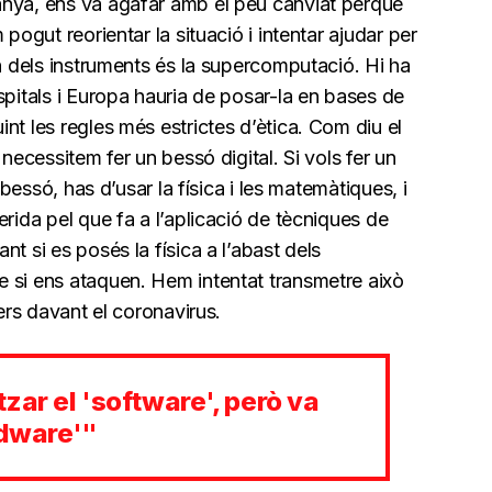
anya, ens va agafar amb el peu canviat perquè
pogut reorientar la situació i intentar ajudar per
un dels instruments és la supercomputació. Hi ha
spitals i Europa hauria de posar-la en bases de
nt les regles més estrictes d’ètica. Com diu el
 necessitem fer un bessó digital. Si vols fer un
 bessó, has d’usar la física i les matemàtiques, i
erida pel que fa a l’aplicació de tècniques de
t si es posés la física a l’abast dels
 si ens ataquen. Hem intentat transmetre això
lers davant el coronavirus.
zar el 'software', però va
rdware'"