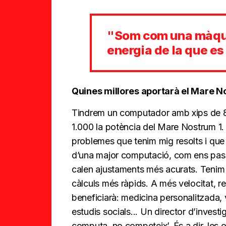
"Som com una màqui
energia de la que es
Quines millores aportarà el Mare 
Tindrem un computador amb xips de 8 c
1.000 la potència del Mare Nostrum 1
problemes que tenim mig resolts i que
d’una major computació, com ens passa
calen ajustaments més acurats. Tenim 
càlculs més ràpids. A més velocitat, 
beneficiarà: medicina personalitzada, 
estudis socials... Un director d’invest
computa, no competeix’. És a dir, les 