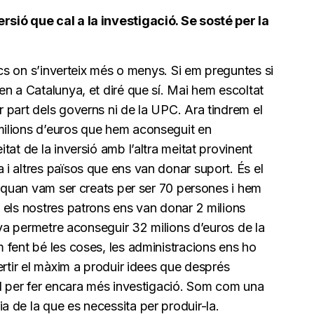
sió que cal a la investigació. Se sosté per la
ocs on s’inverteix més o menys. Si em preguntes si
n a Catalunya, et diré que sí. Mai hem escoltat
 part dels governs ni de la UPC. Ara tindrem el
ilions d’euros que hem aconseguit en
at de la inversió amb l’altra meitat provinent
i altres països que ens van donar suport. És el
, quan vam ser creats per ser 70 persones i hem
 els nostres patrons ens van donar 2 milions
s va permetre aconseguir 32 milions d’euros de la
 fent bé les coses, les administracions ens ho
ertir el màxim a produir idees que després
al per fer encara més investigació. Som com una
 de la que es necessita per produir-la.