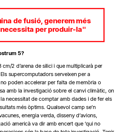
na de fusió, generem més
 necessita per produir-la"
Nostrum 5?
m/2 d’arena de silici i que multiplicarà per
. Els supercomputadors serveixen per a
 no poden accelerar per falta de memòria o
 amb la investigació sobre el canvi climàtic, on
la necessitat de comptar amb dades i de fer els
resultats més òptims. Qualsevol camp se’n
vacunes, energia verda, disseny d’avions,
igació americà va dir amb encert que ‘qui no
operacions són la base de tota investigació. Tenir