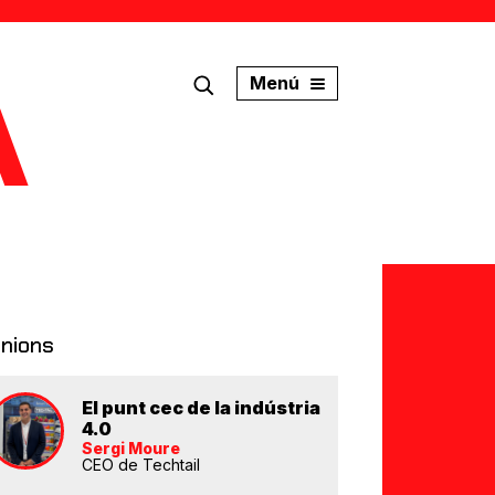
Menú
inions
El punt cec de la indústria
4.0
Sergi Moure
CEO de Techtail