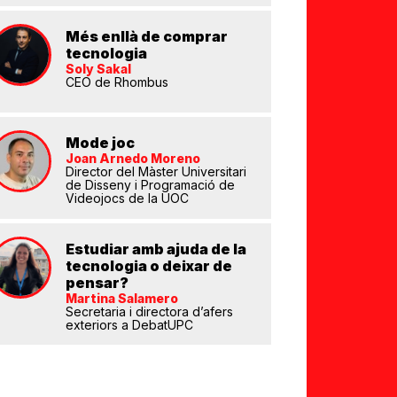
Més enllà de comprar
tecnologia
Soly Sakal
eix
CEO de Rhombus
Mode joc
Joan Arnedo Moreno
Director del Màster Universitari
de Disseny i Programació de
Videojocs de la UOC
Estudiar amb ajuda de la
tecnologia o deixar de
pensar?
Martina Salamero
Secretaria i directora d’afers
exteriors a DebatUPC