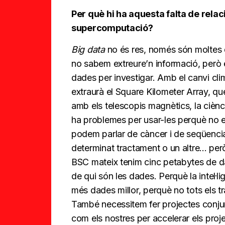
Per què hi ha aquesta falta de relac
supercomputació?
Big data
no és res, només són moltes d
no sabem extreure’n informació, però 
dades per investigar. Amb el canvi clim
extraurà el Square Kilometer Array, q
amb els telescopis magnètics, la ciènc
ha problemes per usar-les perquè no 
podem parlar de càncer i de seqüencia
determinat tractament o un altre... p
BSC mateix tenim cinc petabytes de da
de qui són les dades. Perquè la intel·lig
més dades millor, perquè no tots els t
També necessitem fer projectes conj
com els nostres per accelerar els proj