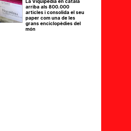
La Viquipèdia en català
arriba als 800.000
articles i consolida el seu
paper com una de les
grans enciclopèdies del
món