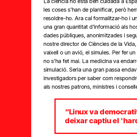
La ciència no està ben cuidada a Esp
les coses s’han de planificar, però hem 
resoldre-ho. Ara cal formalitzar-ho i 
una gran quantitat d’informació als ho
dades públiques, anonimitzades i segui
nostre director de Ciències de la Vida,
vaixell o un avió, el simules. Per fer un
no s’ha fet mai. La medicina va endarr
simulació. Seria una gran passa endavan
investigadors per saber com respondre
als nostres patrons, ministres i consel
“Linux va democratit
deixar captiu el 'ha