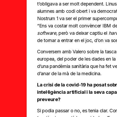
t’obligava a ser molt dependent. Linus
alumnes amb codi obert i va democrat
Nostrum 1 va ser el primer supercompu
“Ens va costar molt convèncer IBM de 
software
, però va deixar captiu el
har
de tornar a entrar en el joc, d’on va s
Conversem amb Valero sobre la tasca 
europea, del poder de les dades en la in
d’una pandèmia sanitària que ha fet veure
d’anar de la mà de la medicina.
La crisi de la covid-19 ha posat sobr
intel·ligència artificial i la seva c
preveure?
Si podia passar o no, es tenia clar. Co