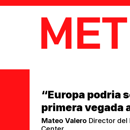
MetaData
“Europa podria s
primera vegada a
Mateo Valero
Director de
Center