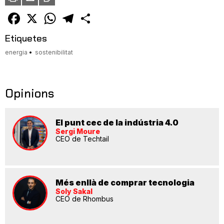
un
amic
Facebook
X
WhatsApp
Telegram
Comparteix
Etiquetes
energia
sostenibilitat
Opinions
El punt cec de la indústria 4.0
Sergi Moure
CEO de Techtail
Més enllà de comprar tecnologia
Soly Sakal
CEO de Rhombus