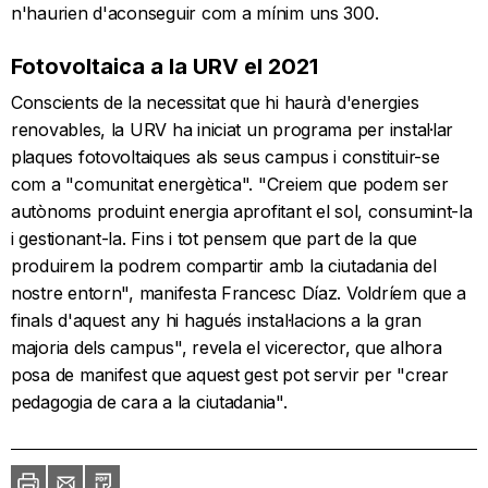
n'haurien d'aconseguir com a mínim uns 300.
Fotovoltaica a la URV el 2021
Conscients de la necessitat que hi haurà d'energies
renovables, la URV ha iniciat un programa per instal·lar
plaques fotovoltaiques als seus campus i constituir-se
com a "comunitat energètica". "Creiem que podem ser
autònoms produint energia aprofitant el sol, consumint-la
i gestionant-la. Fins i tot pensem que part de la que
produirem la podrem compartir amb la ciutadania del
nostre entorn", manifesta Francesc Díaz. Voldríem que a
finals d'aquest any hi hagués instal·lacions a la gran
majoria dels campus", revela el vicerector, que alhora
posa de manifest que aquest gest pot servir per "crear
pedagogia de cara a la ciutadania".
Imprimir
Envia
PDF
a