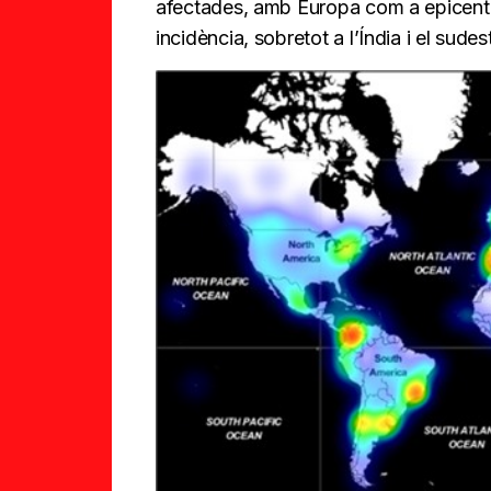
afectades, amb Europa com a epicentr
incidència, sobretot a l’Índia i el sudest