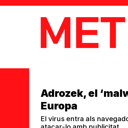
MetaData
Adrozek, el ‘mal
Europa
El virus entra als navegado
atacar-lo amb publicitat