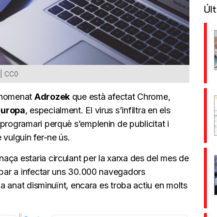
Últ
 | CC0
nomenat
Adrozek
que està afectat Chrome,
Europa
, especialment. El virus s’infiltra en els
programari perquè s’emplenin de publicitat i
 vulguin fer-ne ús.
aça estaria circulant per la xarxa des del mes de
ribar a infectar uns 30.000 navegadors
 ha anat disminuïnt, encara es troba actiu en molts