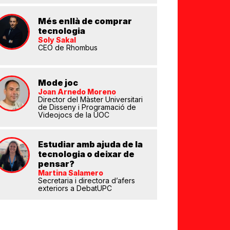
Més enllà de comprar
tecnologia
Soly Sakal
CEO de Rhombus
eix
Mode joc
Joan Arnedo Moreno
Director del Màster Universitari
de Disseny i Programació de
Videojocs de la UOC
Estudiar amb ajuda de la
tecnologia o deixar de
pensar?
Martina Salamero
Secretaria i directora d’afers
exteriors a DebatUPC