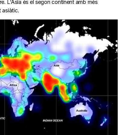
e. L’Àsia és el segon continent amb més
 asiàtic.