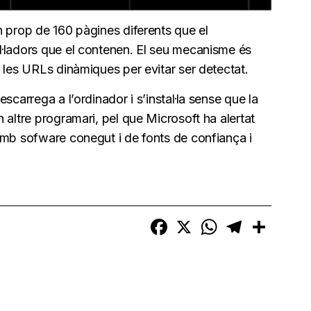
 prop de 160 pàgines diferents que el
l·ladors que el contenen. El seu mecanisme és
 les URLs dinàmiques per evitar ser detectat.
scarrega a l’ordinador i s’instal·la sense que la
 altre programari, pel que Microsoft ha alertat
amb sofware conegut i de fonts de confiança i
Facebook
X
WhatsApp
Telegram
Compart