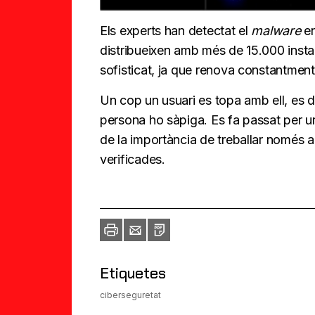
Els experts han detectat el
malware
en
distribueixen amb més de 15.000 insta
sofisticat, ja que renova constantment
Un cop un usuari es topa amb ell, es de
persona ho sàpiga. Es fa passat per un
de la importància de treballar només 
verificades.
Imprimir
Envia
PDF
a
un
amic
Etiquetes
ciberseguretat