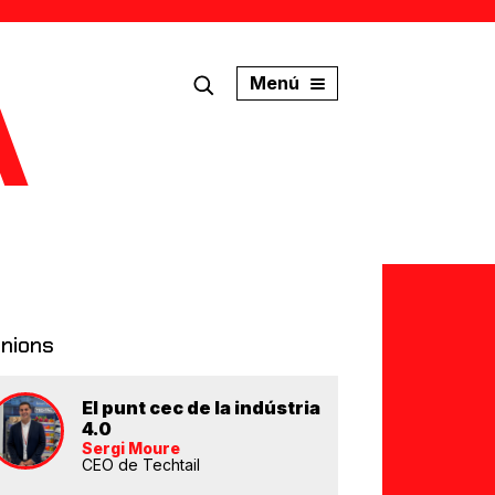
Menú
inions
El punt cec de la indústria
4.0
Sergi Moure
CEO de Techtail