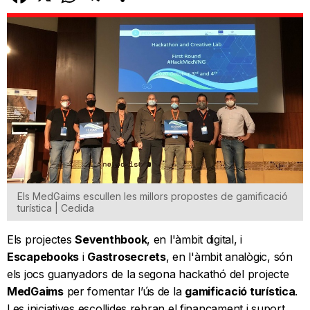
Els MedGaims escullen les millors propostes de gamificació
turística | Cedida
Els projectes
Seventhbook
, en l'àmbit digital, i
Escapebooks
i
Gastrosecrets
, en l'àmbit analògic, són
els jocs guanyadors de la segona hackathó del projecte
MedGaims
per fomentar l’ús de la
gamificació turística
.
Les iniciatives escollides rebran el finançament i suport