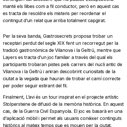
manté els llibes com a fil conductor, però en aquest cas
es tracta de resoldre els misteris per reordenar el
contingut d’un relat que arriba totalment capgirat.
Per la seva banda, Gastrosecrets proposa trobar un
receptari perdut del segle XIX fent un recorregut per la
tradició gastronòmica de Vilanova i la Geltrú, mentre que
Layers es tracta d’un joc familiar a través del qual els
participants trobaran pistes pels carrers del nucli antic de
Vilanova i la Geltrú i aniran descobrint curiositats de la
ciutat a la vegada que hauran de trobar el camí correcte
per poder seguir estirant del fil.
Finalment, L’avi és un tour inspirat en el projecte artístic
Stolpersteine de difusió de la memòria històrica. En aquest
cas, de la Guerra Civil Espanyola. El joc es basarà en una
d'aplicació mòbil i permet als usuaris conèixer continguts
històrics al mateix temps que es mouen per la ciutat.