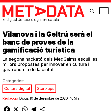
MetaData
El digital de tecnologia en català
Vilanova i la Geltrú serà el
banc de proves de la
gamificació turística
La segona hackató dels MedGaims escull les
millors propostes per innovar en cultura i
gastronomia de la ciutat
Categories:
Cultura digital
Start-ups
Redacció
Dijous, 10 de desembre de 2020 | 16:51h
Facebook
X
WhatsApp
Telegram
Comparteix