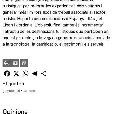
turístiques per millorar les experiències dels visitants i
generar més i millors llocs de treball associats al sector
turístic. Hi participen destinacions d'Espanya, Itàlia, el
Líban i Jordània. L'objectiu final també és incrementar
l'atractiu de les destinacions turístiques que participen en
aquest projecte i, a la vegada generar ocupació vinculada
a la tecnologia, la gamificació, el patrimoni i els serveis.
Imprimir
Envia
PDF
a
un
amic
Facebook
X
WhatsApp
Telegram
Comparteix
Etiquetes
gamificació
turisme
Opinions