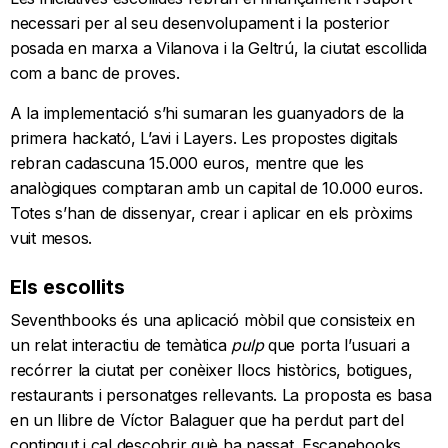
necessari per al seu desenvolupament i la posterior
posada en marxa a Vilanova i la Geltrú, la ciutat escollida
com a banc de proves.
A la implementació s’hi sumaran les guanyadors de la
primera hackató, L’avi i Layers. Les propostes digitals
rebran cadascuna 15.000 euros, mentre que les
analògiques comptaran amb un capital de 10.000 euros.
Totes s’han de dissenyar, crear i aplicar en els pròxims
vuit mesos.
Els escollits
Seventhbooks és una aplicació mòbil que consisteix en
un relat interactiu de temàtica
pulp
que porta l’usuari a
recórrer la ciutat per conèixer llocs històrics, botigues,
restaurants i personatges rellevants. La proposta es basa
en un llibre de Víctor Balaguer que ha perdut part del
contingut i cal descobrir què ha passat. Escapebooks