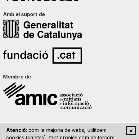
Amb el suport de
Membre de
×
Atenció
: com la majoria de webs, utilitzem
Qui som
Contacte
Imatge Gràfica
Avís legal
cookies (galetes), tant pròpies com de tercers,