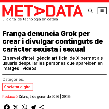
MetaData
El digital de tecnologia en català
França denuncia Grok per
crear i divulgar continguts de
caràcter sexista i sexual
El servei d’intel·ligència artificial de X permet als
usuaris despullar les persones que apareixen en
imatges i vídeos
Categories:
Societat digital
Redacció
Dilluns, 5 de gener de 2026 | 09:12h
Facebook
X
WhatsApp
Telegram
Comparteix