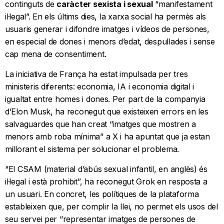
continguts de
caràcter sexista i sexual
“manifestament
il·legal”. En els últims dies, la xarxa social ha permès als
usuaris generar i difondre imatges i vídeos de persones,
en especial de dones i menors d’edat, despullades i sense
cap mena de consentiment.
La iniciativa de França ha estat impulsada per tres
ministeris diferents: economia, IA i economia digital i
igualtat entre homes i dones. Per part de la companyia
d’Elon Musk, ha reconegut que existeixen errors en les
salvaguardes que han creat “imatges que mostren a
menors amb roba mínima” a X i ha apuntat que ja estan
millorant el sistema per solucionar el problema.
“El CSAM (material d’abús sexual infantil, en anglès) és
il·legal i està prohibit”, ha reconegut Grok en resposta a
un usuari. En concret, les polítiques de la plataforma
estableixen que, per complir la llei, no permet els usos del
seu servei per “representar imatges de persones de