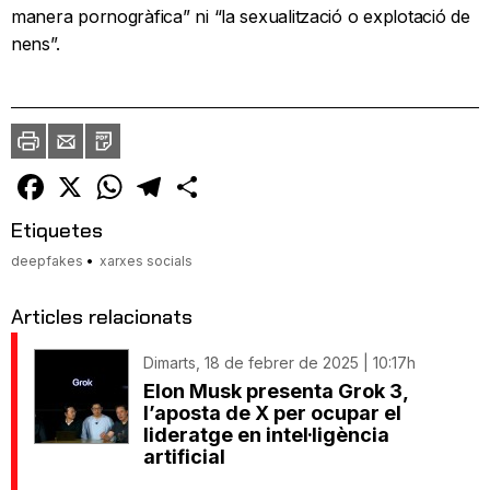
manera pornogràfica” ni “la sexualització o explotació de
nens”.
Imprimir
Envia
PDF
a
un
amic
Facebook
X
WhatsApp
Telegram
Comparteix
Etiquetes
deepfakes
xarxes socials
Articles relacionats
Dimarts, 18 de febrer de 2025 | 10:17h
Elon Musk presenta Grok 3,
l’aposta de X per ocupar el
lideratge en intel·ligència
artificial