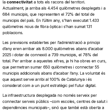
la
connectivitat
a tots els racons del territori.
Actualment, ja arriba als 4.454 quilòmetres desplegats i a
684 municipis, que representen el 72% del total de
municipis del país. En l’últim any, s’han executat 1.433
quilòmetres nous de fibra òptica i s’han sumat 131
poblacions.
Les previsions establertes per l’administració a principi
d’any eren arribar als 8.000 quilòmetres abans d’acabar
2025 i dotar de connexió a 739 municipis, el 78% del
total. Per arribar a aquestes xifres, ja hi ha obres en curs,
que permetran sumar 650 quilòmetres i connectar 55
municipis addicionals abans d’acabar l’any. La voluntat és
que aquest servei arribi al 100% de Catalunya i és
considerat com a un punt estratègic pel futur digital.
La infraestructura desplegada no només serveix per
connectar serveis públics –com escoles, centres de salut i
dependències municipals–, sinó que també està oberta a