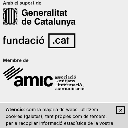
Amb el suport de
Membre de
×
Atenció
: com la majoria de webs, utilitzem
Qui som
Contacte
Imatge Gràfica
Avís legal
cookies (galetes), tant pròpies com de tercers,
per a recopilar informació estadística de la vostra