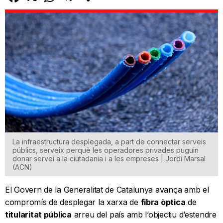
La infraestructura desplegada, a part de connectar serveis
públics, serveix perquè les operadores privades puguin
donar servei a la ciutadania i a les empreses | Jordi Marsal
(ACN)
El Govern de la Generalitat de Catalunya avança amb el
compromís de desplegar la xarxa de
fibra òptica
de
titularitat pública
arreu del país amb l’objectiu d’estendre