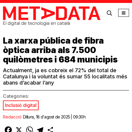
MetaData
El digital de tecnologia en català
La xarxa pública de fibra
òptica arriba als 7.500
quilòmetres i 684 municipis
Actualment, ja es cobreix el 72% del total de
Catalunya i la voluntat és sumar 55 localitats més
abans d’acabar l’any
Categories:
Inclusió digital
Redacció
Dilluns, 18 d'agost de 2025 | 09:30h
Facebook
X
WhatsApp
Telegram
Comparteix