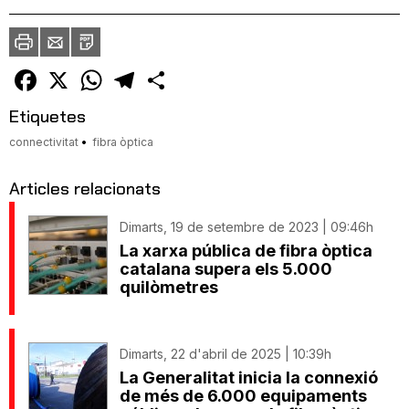
Imprimir
Envia
PDF
a
un
amic
Facebook
X
WhatsApp
Telegram
Comparteix
Etiquetes
connectivitat
fibra òptica
Articles relacionats
Dimarts, 19 de setembre de 2023 | 09:46h
La xarxa pública de fibra òptica
catalana supera els 5.000
quilòmetres
Dimarts, 22 d'abril de 2025 | 10:39h
La Generalitat inicia la connexió
de més de 6.000 equipaments