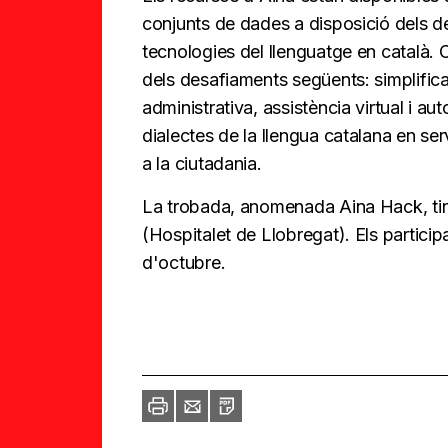
conjunts de dades a disposició dels d
tecnologies del llenguatge en català.
dels desafiaments següents: simplificac
administrativa, assistència virtual i au
dialectes de la llengua catalana en serv
a la ciutadania.
La trobada, anomenada Aina Hack, tindr
(Hospitalet de Llobregat). Els particip
d'octubre.
Imprimir
Envia
PDF
a
un
amic