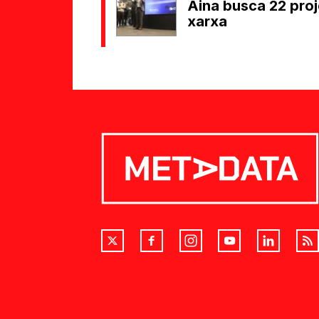
Aina busca 22 proje
xarxa