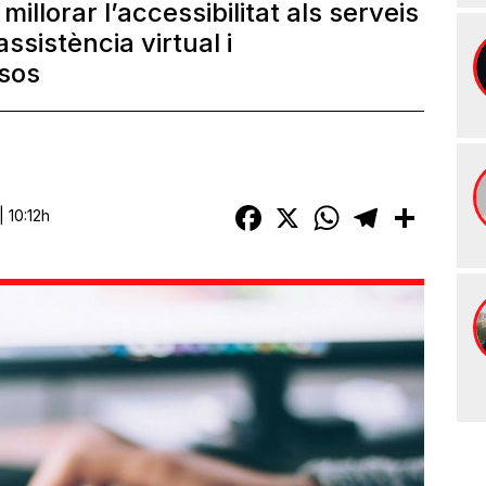
llorar l’accessibilitat als serveis
assistència virtual i
ssos
Facebook
X
WhatsApp
Telegram
Compart
 10:12h