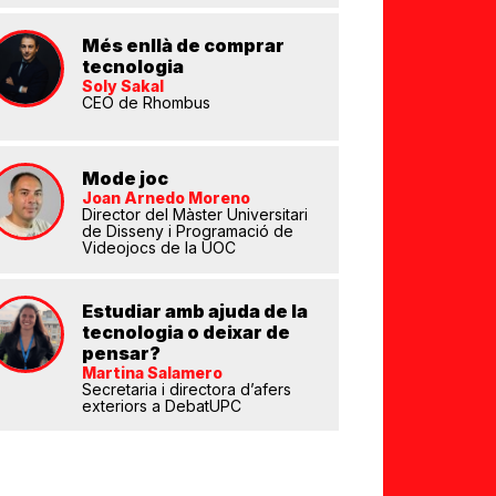
Més enllà de comprar
tecnologia
Soly Sakal
CEO de Rhombus
Mode joc
Joan Arnedo Moreno
eix
Director del Màster Universitari
de Disseny i Programació de
Videojocs de la UOC
Estudiar amb ajuda de la
tecnologia o deixar de
pensar?
Martina Salamero
Secretaria i directora d’afers
exteriors a DebatUPC