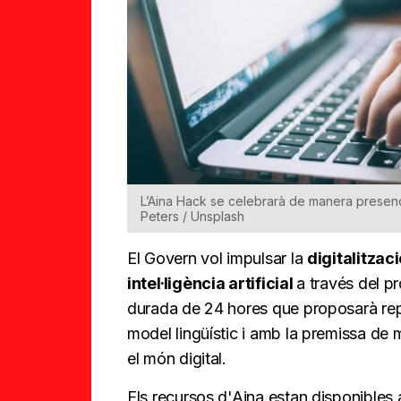
L’Aina Hack se celebrarà de manera presenc
Peters / Unsplash
El Govern vol impulsar la
digitalitzac
intel·ligència artificial
a través del p
durada de 24 hores que proposarà repte
model lingüístic i amb la premissa de mi
el món digital.
Els recursos d'Aina estan disponibles a