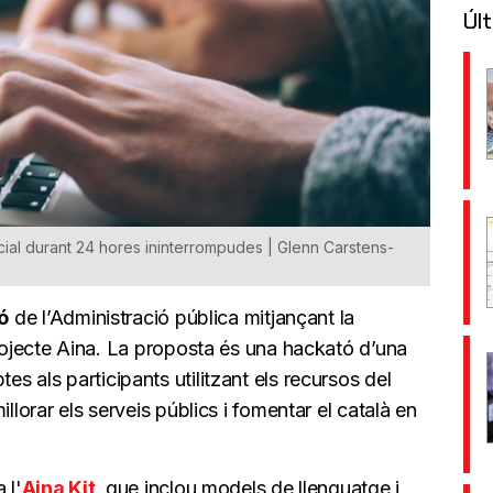
Últ
ial durant 24 hores ininterrompudes | Glenn Carstens-
ió
de l’Administració pública mitjançant la
rojecte Aina. La proposta és una hackató d’una
s als participants utilitzant els recursos del
llorar els serveis públics i fomentar el català en
 l'
Aina Kit
, que inclou models de llenguatge i