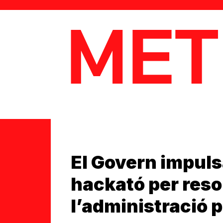
MetaData
El Govern impuls
hackató per reso
l’administració 