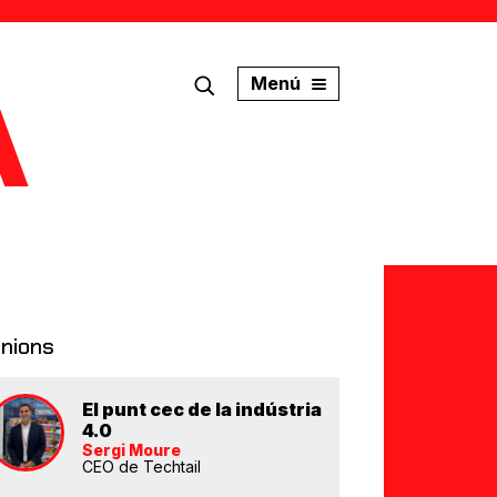
Menú
inions
El punt cec de la indústria
4.0
Sergi Moure
CEO de Techtail