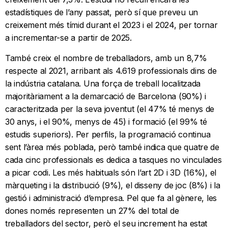
estadístiques de l’any passat, però sí que preveu un
creixement més tímid durant el 2023 i el 2024, per tornar
a incrementar-se a partir de 2025.
També creix el nombre de treballadors, amb un 8,7%
respecte al 2021, arribant als 4.619 professionals dins de
la indústria catalana. Una força de treball localitzada
majoritàriament a la demarcació de Barcelona (90%) i
caracteritzada per la seva joventut (el 47% té menys de
30 anys, i el 90%, menys de 45) i formació (el 99% té
estudis superiors). Per perfils, la programació continua
sent l’àrea més poblada, però també indica que quatre de
cada cinc professionals es dedica a tasques no vinculades
a picar codi. Les més habituals són l’art 2D i 3D (16%), el
màrqueting i la distribució (9%), el disseny de joc (8%) i la
gestió i administració d’empresa. Pel que fa al gènere, les
dones només representen un 27% del total de
treballadors del sector, però el seu increment ha estat