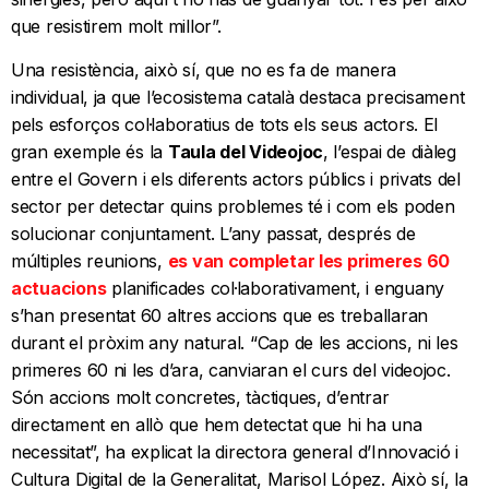
que resistirem molt millor”.
Una resistència, això sí, que no es fa de manera
individual, ja que l’ecosistema català destaca precisament
pels esforços col·laboratius de tots els seus actors. El
gran exemple és la
Taula del Videojoc
, l’espai de diàleg
entre el Govern i els diferents actors públics i privats del
sector per detectar quins problemes té i com els poden
solucionar conjuntament. L’any passat, després de
múltiples reunions,
es van completar les primeres 60
actuacions
planificades col·laborativament, i enguany
s’han presentat 60 altres accions que es treballaran
durant el pròxim any natural. “Cap de les accions, ni les
primeres 60 ni les d’ara, canviaran el curs del videojoc.
Són accions molt concretes, tàctiques, d’entrar
directament en allò que hem detectat que hi ha una
necessitat”, ha explicat la directora general d’Innovació i
Cultura Digital de la Generalitat, Marisol López. Això sí, la