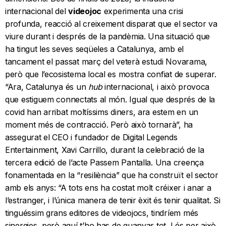
internacional del
videojoc
experimenta una crisi
profunda, reacció al creixement disparat que el sector va
viure durant i després de la pandèmia. Una situació que
ha tingut les seves seqüeles a Catalunya, amb el
tancament el passat març del veterà estudi Novarama,
però que l’ecosistema local es mostra confiat de superar.
“Ara, Catalunya és un
hub
internacional, i això provoca
que estiguem connectats al món. Igual que després de la
covid han arribat moltíssims diners, ara estem en un
moment més de contracció. Però això tornarà”, ha
assegurat el CEO i fundador de Digital Legends
Entertainment, Xavi Carrillo, durant la celebració de la
tercera edició de l’acte Passem Pantalla. Una creença
fonamentada en la “resiliència” que ha construït el sector
amb els anys: “A tots ens ha costat molt créixer i anar a
l’estranger, i l’única manera de tenir èxit és tenir qualitat. Si
tinguéssim grans editores de videojocs, tindríem més
sinergies, però aquí t’ho has de guanyar tot. I és per això