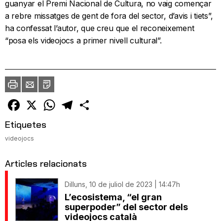
guanyar el Premi Nacional de Cultura, no vaig començar
a rebre missatges de gent de fora del sector, d’avis i tiets”,
ha confessat l’autor, que creu que el reconeixement
“posa els videojocs a primer nivell cultural”.
Imprimir
Envia
PDF
a
un
amic
Facebook
X
WhatsApp
Telegram
Comparteix
Etiquetes
videojocs
Articles relacionats
Dilluns, 10 de juliol de 2023 | 14:47h
L’ecosistema, “el gran
superpoder” del sector dels
videojocs català