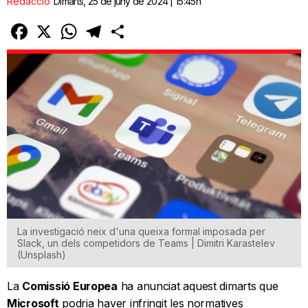
Redacció
Dimarts, 25 de juny de 2024 | 15:45h
Facebook
X
WhatsApp
Telegram
Comparteix
La investigació neix d'una queixa formal imposada per
Slack, un dels competidors de Teams | Dimitri Karastelev
(Unsplash)
La
Comissió Europea
ha anunciat aquest dimarts que
Microsoft
podria haver infringit les normatives