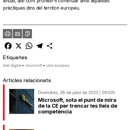
anual, així com prohibir-li continuar amb aquestes
pràctiques dins del territori europeu.
Imprimir
Envia
PDF
a
un
amic
Facebook
X
WhatsApp
Telegram
Comparteix
Etiquetes
dret digital
microsoft
unió europea
Articles relacionats
Divendres, 28 de juliol de 2023 | 09:02h
Microsoft, sota el punt de mira
de la CE per trencar les lleis de
competència