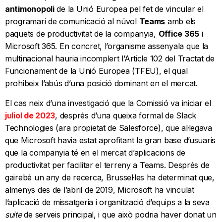
antimonopoli
de la Unió Europea pel fet de vincular el
programari de comunicació al núvol
Teams
amb els
paquets de productivitat de la companyia,
Office 365
i
Microsoft 365. En concret, l’organisme assenyala que la
multinacional hauria incomplert l’Article 102 del Tractat de
Funcionament de la Unió Europea (TFEU), el qual
prohibeix l’abús d’una posició dominant en el mercat.
El cas neix d’una investigació que la Comissió va iniciar el
juliol de 2023
, després d’una queixa formal de Slack
Technologies (ara propietat de Salesforce), que al·legava
que Microsoft havia estat aprofitant la gran base d’usuaris
que la companyia té en el mercat d’aplicacions de
productivitat per facilitar el terreny a Teams. Després de
gairebé un any de recerca, Brussel·les ha determinat que,
almenys des de l’abril de 2019, Microsoft ha vinculat
l’aplicació de missatgeria i organització d’equips a la seva
suite
de serveis principal, i que això podria haver donat un