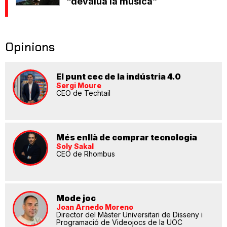
“devalua la música”
Opinions
El punt cec de la indústria 4.0
Sergi Moure
CEO de Techtail
Més enllà de comprar tecnologia
Soly Sakal
CEO de Rhombus
Mode joc
Joan Arnedo Moreno
Director del Màster Universitari de Disseny i
Programació de Videojocs de la UOC