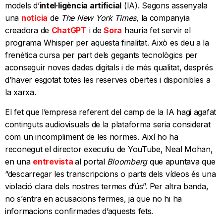
models d’
intel·ligència artificial
(IA). Segons assenyala
una
notícia
de
The New York Times
, la companyia
creadora de
ChatGPT
i de
Sora
hauria fet servir el
programa Whisper per aquesta finalitat. Això es deu a la
frenètica cursa per part dels gegants tecnològics per
aconseguir noves dades digitals i de més qualitat, després
d’haver esgotat totes les reserves obertes i disponibles a
la xarxa.
El fet que l’empresa referent del camp de la IA hagi agafat
continguts audiovisuals de la plataforma seria considerat
com un incompliment de les normes. Així ho ha
reconegut el director executiu de YouTube, Neal Mohan,
en una
entrevista
al portal
Bloomberg
que apuntava que
“descarregar les transcripcions o parts dels vídeos és una
violació clara dels nostres termes d’ús”. Per altra banda,
no s’entra en acusacions fermes, ja que no hi ha
informacions confirmades d’aquests fets.