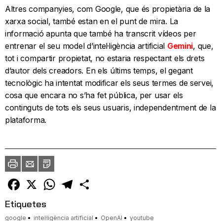
Altres companyies, com Google, que és propietària de la
xarxa social, també estan en el punt de mira. La
informació apunta que també ha transcrit vídeos per
entrenar el seu model d’intel·ligència artificial
Gemini
, que,
tot i compartir propietat, no estaria respectant els drets
d’autor dels creadors. En els últims temps, el gegant
tecnològic ha intentat modificar els seus termes de servei,
cosa que encara no s’ha fet pública, per usar els
continguts de tots els seus usuaris, independentment de la
plataforma.
Imprimir
Envia
PDF
a
un
amic
Facebook
X
WhatsApp
Telegram
Comparteix
Etiquetes
google
intel·ligència artificial
OpenAI
youtube