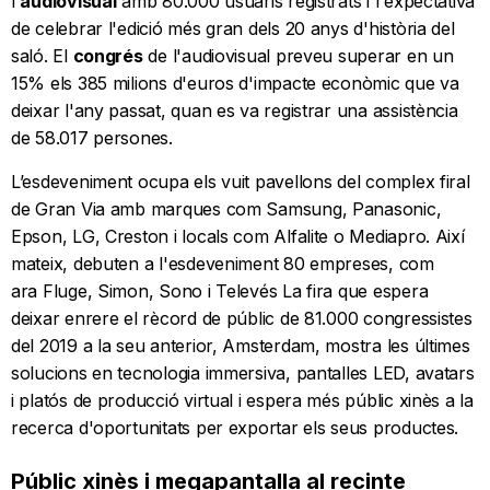
l'
audiovisual
amb 80.000 usuaris registrats i l'expectativa
de celebrar l'edició més gran dels 20 anys d'història del
saló. El
congrés
de l'audiovisual preveu superar en un
15% els 385 milions d'euros d'impacte econòmic que va
deixar l'any passat, quan es va registrar una assistència
de 58.017 persones.
L’esdeveniment ocupa els vuit pavellons del complex firal
de Gran Via amb marques com Samsung, Panasonic,
Epson, LG, Creston i locals com Alfalite o Mediapro. Així
mateix, debuten a l'esdeveniment 80 empreses, com
ara Fluge, Simon, Sono i Televés La fira que espera
deixar enrere el rècord de públic de 81.000 congressistes
del 2019 a la seu anterior, Amsterdam, mostra les últimes
solucions en tecnologia immersiva, pantalles LED, avatars
i platós de producció virtual i espera més públic xinès a la
recerca d'oportunitats per exportar els seus productes.
Públic xinès i megapantalla al recinte