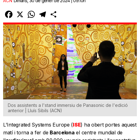
ACN
Dimarts, 30 de gener de 2024 | 09:10h
Facebook
X
WhatsApp
Telegram
Comparteix
Dos assistents a l'stand immersiu de Panasonic de l'edició
anterior | Lluís Sibils (ACN)
L'Integrated Systems Europe (
ISE
) ha obert portes aquest
matí i torna a fer de
Barcelona
el centre mundial de