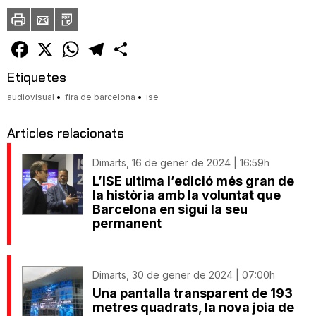
Imprimir
Envia
PDF
a
un
amic
Facebook
X
WhatsApp
Telegram
Comparteix
Etiquetes
audiovisual
fira de barcelona
ise
Articles relacionats
Dimarts, 16 de gener de 2024 | 16:59h
L’ISE ultima l’edició més gran de
la història amb la voluntat que
Barcelona en sigui la seu
permanent
Dimarts, 30 de gener de 2024 | 07:00h
Una pantalla transparent de 193
metres quadrats, la nova joia de