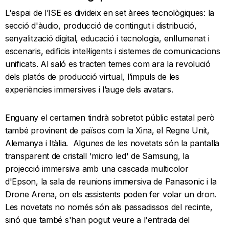
L'espai de l’ISE es divideix en set àrees tecnològiques: la
secció d'àudio, producció de contingut i distribució,
senyalització digital, educació i tecnologia, enllumenat i
escenaris, edificis intel·ligents i sistemes de comunicacions
unificats. Al saló es tracten temes com ara la revolució
dels platós de producció virtual, l’impuls de les
experiències immersives i l’auge dels avatars.
Enguany el certamen tindrà sobretot públic estatal però
també provinent de països com la Xina, el Regne Unit,
Alemanya i Itàlia. Algunes de les novetats són la pantalla
transparent de cristall 'micro led' de Samsung, la
projecció immersiva amb una cascada multicolor
d'Epson, la sala de reunions immersiva de Panasonic i la
Drone Arena, on els assistents poden fer volar un dron.
Les novetats no només són als passadissos del recinte,
sinó que també s'han pogut veure a l'entrada del