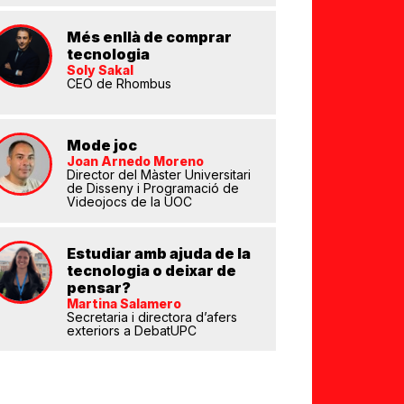
Més enllà de comprar
tecnologia
Soly Sakal
CEO de Rhombus
Mode joc
eix
Joan Arnedo Moreno
Director del Màster Universitari
de Disseny i Programació de
Videojocs de la UOC
Estudiar amb ajuda de la
tecnologia o deixar de
pensar?
Martina Salamero
Secretaria i directora d’afers
exteriors a DebatUPC