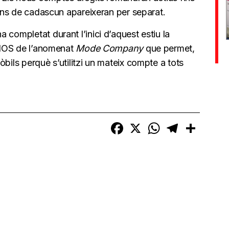
cions de cadascun apareixeran per separat.
 completat durant l’inici d’aquest estiu la
s IOS de l’anomenat
Mode Company
que permet,
bils perquè s’utilitzi un mateix compte a tots
Facebook
X
WhatsApp
Telegram
Compart