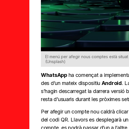
El menú per afegir nous comptes està situat a
(Unsplash)
WhatsApp
ha començat a implementar
des d’un mateix dispositiu
Android
. L
s’hagin descarregat la darrera versió be
resta d’usuaris durant les pròximes se
Per afegir un compte nou caldrà clicar 
del codi QR. Llavors es desplegarà un
compte, es podrà passar d’un a l’altre