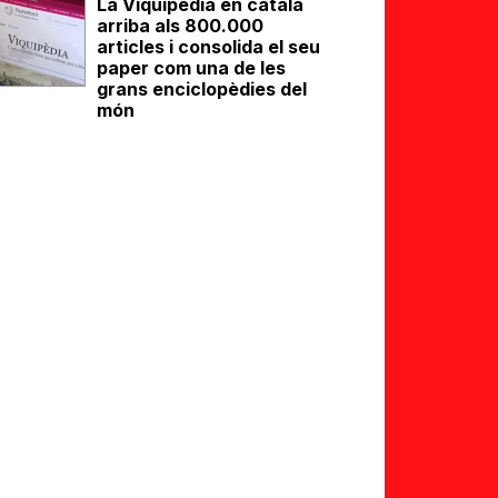
La Viquipèdia en català
arriba als 800.000
articles i consolida el seu
paper com una de les
grans enciclopèdies del
món
eix