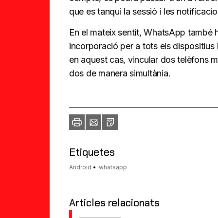
que es tanqui la sessió i les notifica
En el mateix sentit, WhatsApp també ha
incorporació per a tots els dispositiu
en aquest cas, vincular dos telèfons mò
dos de manera simultània.
Imprimir
Envia
PDF
a
un
amic
Etiquetes
Android
whatsapp
Articles relacionats