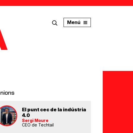
Menú
inions
El punt cec de la indústria
4.0
Sergi Moure
CEO de Techtail