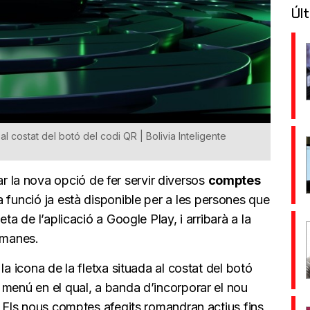
Últ
l costat del botó del codi QR | Bolivia Inteligente
 la nova opció de fer servir diversos
comptes
a funció ja està disponible per a les persones que
ta de l’aplicació a Google Play, i arribarà a la
tmanes.
la icona de la fletxa situada al costat del botó
 menú en el qual, a banda d’incorporar el nou
. Els nous comptes afegits romandran actius fins