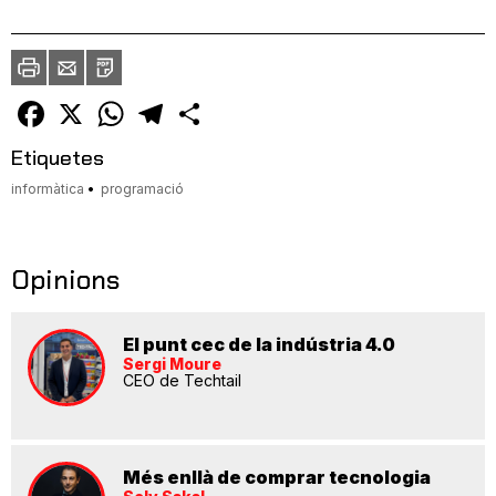
Imprimir
Envia
PDF
a
un
amic
Facebook
X
WhatsApp
Telegram
Comparteix
Etiquetes
informàtica
programació
Opinions
El punt cec de la indústria 4.0
Sergi Moure
CEO de Techtail
Més enllà de comprar tecnologia