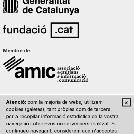
Membre de
×
Atenció
: com la majoria de webs, utilitzem
Qui som
Contacte
Imatge Gràfica
Avís legal
cookies (galetes), tant pròpies com de tercers,
per a recopilar informació estadística de la vostra
navegació i oferir-vos un servei personalitzat. Si
continueu navegant, considerem que n'accepteu