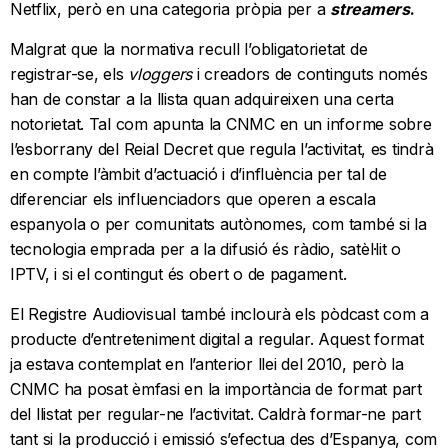
Netflix, però en una categoria pròpia per a
streamers
.
Malgrat que la normativa recull l’obligatorietat de
registrar-se, els
vloggers
i creadors de continguts només
han de constar a la llista quan adquireixen una certa
notorietat. Tal com apunta la CNMC en un informe sobre
l’esborrany del Reial Decret que regula l’activitat, es tindrà
en compte l’àmbit d’actuació i d’influència per tal de
diferenciar els influenciadors que operen a escala
espanyola o per comunitats autònomes, com també si la
tecnologia emprada per a la difusió és ràdio, satèl·lit o
IPTV, i si el contingut és obert o de pagament.
El Registre Audiovisual també inclourà els pòdcast com a
producte d’entreteniment digital a regular. Aquest format
ja estava contemplat en l’anterior llei del 2010, però la
CNMC ha posat èmfasi en la importància de format part
del llistat per regular-ne l’activitat. Caldrà formar-ne part
tant si la producció i emissió s’efectua des d’Espanya, com