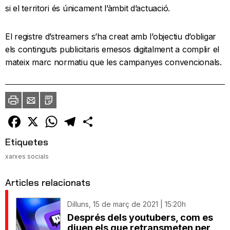
si el territori és únicament l’àmbit d’actuació.
El registre d’streamers s’ha creat amb l’objectiu d’obligar
els continguts publicitaris emesos digitalment a complir el
mateix marc normatiu que les campanyes convencionals.
Imprimir
Envia
PDF
a
un
amic
Facebook
X
WhatsApp
Telegram
Comparteix
Etiquetes
xarxes socials
Articles relacionats
Dilluns, 15 de març de 2021 | 15:20h
Després dels youtubers, com es
diuen els que retransmeten per