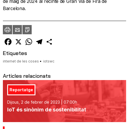
de maig de 2024 al recinte de Gran Via de Fira de
Barcelona.
Imprimir
Envia
PDF
a
un
amic
Facebook
X
WhatsApp
Telegram
Comparteix
Etiquetes
internet de les coses
iotswc
Articles relacionats
Reportatge
Dijous, 2 de febrer de 2023 | 07:00h
IoT és sinònim de sostenibilitat