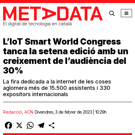
MetaData
El digital de tecnologia en català
L’IoT Smart World Congress
tanca la setena edició amb un
creixement de l’audiència del
30%
La fira dedicada a la internet de les coses
aglomera més de 15.500 assistents i 330
expositors internacionals
Redacció
,
ACN
Divendres, 3 de febrer de 2023 | 10:29h
Facebook
X
WhatsApp
Telegram
Comparteix