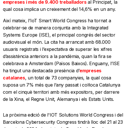
empreses i més de 9.400 treballadors
al Principat, la
qual cosa implica un creixement del 14,6% en un any.
Així mateix, l’IoT Smart World Congress ha tornat a
celebrar-se de manera conjunta amb la Integrated
Systems Europe (ISE), el principal congrés del sector
audiovisual el món. La cita ha arrancat amb 68.000
usuaris registrats i l’expectativa de superar les xifres
d’assistència anteriors a la pandèmia, quan la fira se
celebrava a Amsterdam (Països Baixos). Enguany, l’ISE
ha tingut una destacada presència d’
empreses
catalanes
, un total de 73 companyies, la qual cosa
suposa un 7% més que l’any passat i col·loca Catalunya
com el cinquè territori amb més expositors, per darrere
de la Xina, el Regne Unit, Alemanya i els Estats Units.
La pròxima edició de l'IOT Solutions World Congress i del
Barcelona Cybersecurity Congress tindrà lloc del 21 al 23