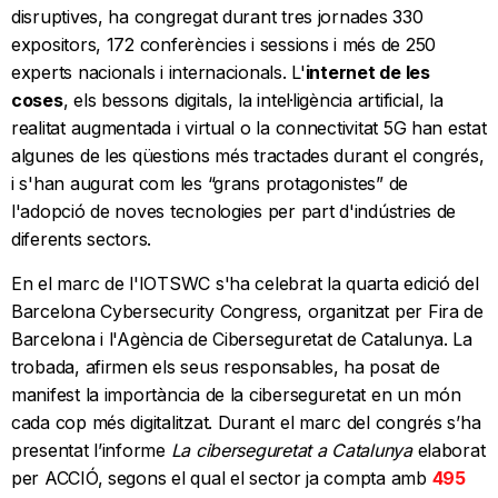
disruptives, ha congregat durant tres jornades 330
expositors, 172 conferències i sessions i més de 250
experts nacionals i internacionals. L'
internet de les
coses
, els bessons digitals, la intel·ligència artificial, la
realitat augmentada i virtual o la connectivitat 5G han estat
algunes de les qüestions més tractades durant el congrés,
i s'han augurat com les “grans protagonistes” de
l'adopció de noves tecnologies per part d'indústries de
diferents sectors.
En el marc de l'IOTSWC s'ha celebrat la quarta edició del
Barcelona Cybersecurity Congress, organitzat per Fira de
Barcelona i l'Agència de Ciberseguretat de Catalunya. La
trobada, afirmen els seus responsables, ha posat de
manifest la importància de la ciberseguretat en un món
cada cop més digitalitzat. Durant el marc del congrés s’ha
presentat l’informe
La ciberseguretat a Catalunya
elaborat
per ACCIÓ, segons el qual el sector ja compta amb
495