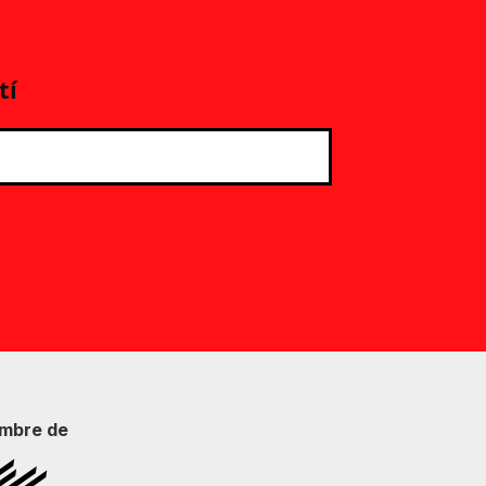
tí
mbre de