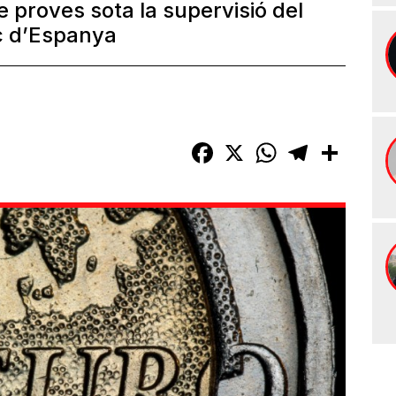
de proves sota la supervisió del
c d’Espanya
Facebook
X
WhatsApp
Telegram
Compart