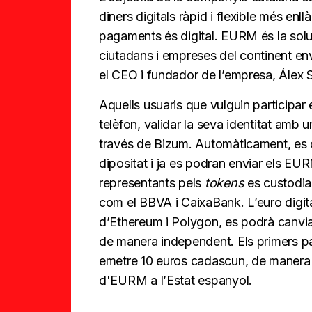
diners digitals ràpid i flexible més enll
pagaments és digital. EURM és la solu
ciutadans i empreses del continent env
el CEO i fundador de l’empresa, Álex 
Aquells usuaris que vulguin participar
telèfon, validar la seva identitat amb 
través de Bizum. Automàticament, es 
dipositat i ja es podran enviar els EURM
representants pels
tokens
es custodia
com el BBVA i CaixaBank. L’euro digit
d’Ethereum i Polygon, es podrà canvia
de manera independent. Els primers pa
emetre 10 euros cadascun, de manera q
d'EURM a l’Estat espanyol.