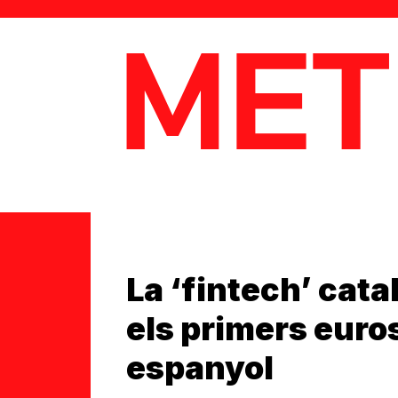
MetaData
La ‘fintech’ cat
els primers euros
espanyol