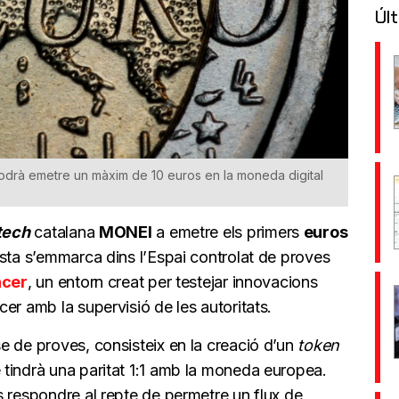
Últ
 podrà emetre un màxim de 10 euros en la moneda digital
tech
catalana
MONEI
a emetre els primers
euros
sta s’emmarca dins l’Espai controlat de proves
ncer
, un entorn creat per testejar innovacions
er amb la supervisió de les autoritats.
se de proves, consisteix en la creació d’un
token
tindrà una paritat 1:1 amb la moneda europea.
s respondre al repte de permetre un flux de