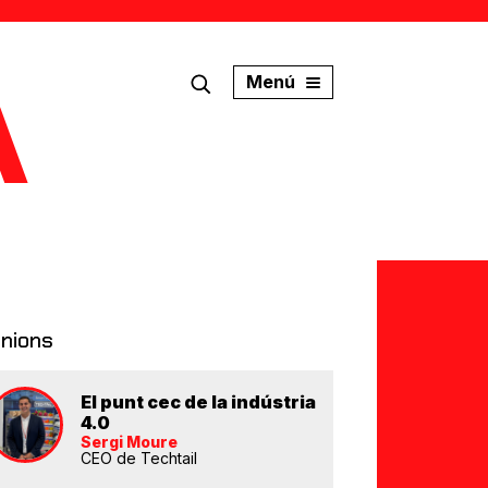
Menú
inions
El punt cec de la indústria
4.0
Sergi Moure
CEO de Techtail