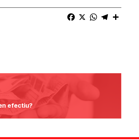
Facebook
X
WhatsApp
Telegram
Compart
 en efectiu?