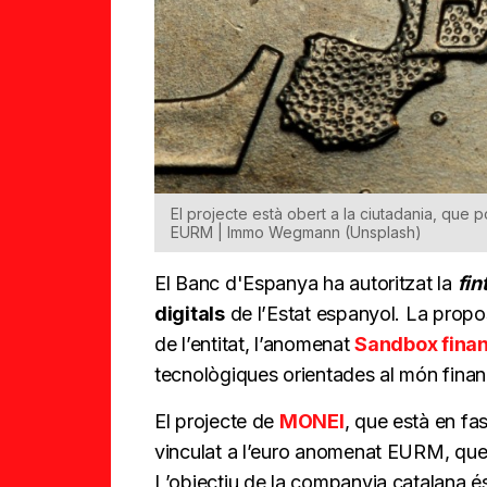
El projecte està obert a la ciutadania, que
EURM | Immo Wegmann (Unsplash)
El Banc d'Espanya ha autoritzat la
fin
digitals
de l’Estat espanyol. La propo
de l’entitat, l’anomenat
Sandbox fina
tecnològiques orientades al món financ
El projecte de
MONEI
, que està en fa
vinculat a l’euro anomenat EURM, que 
L’objectiu de la companyia catalana é