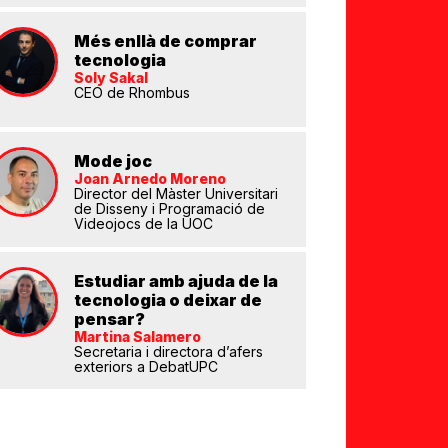
Més enllà de comprar
tecnologia
Soly Sakal
CEO de Rhombus
Mode joc
eix
Joan Arnedo Moreno
Director del Màster Universitari
de Disseny i Programació de
Videojocs de la UOC
Estudiar amb ajuda de la
tecnologia o deixar de
pensar?
Martina Salamero
Secretaria i directora d’afers
exteriors a DebatUPC