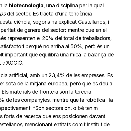
n la
biotecnologia
, una disciplina per la qual
ups
del sector. Es tracta d’una tendència
uesta ciència, segons ha explicat Castellanos, i
paritat de gènere del sector: mentre que en el
és representen el 20% del total de treballadors,
tisfactori perquè no arriba al 50%, però és un
 important que equilibra una mica la balança de
at d’ACCIÓ.
ència artificial, amb un 23,4% de les empreses. Es
er sota de la mitjana europea, però que es deu a
Els materials de frontera són la tercera
1% de les companyies, mentre que la robòtica i la
espectivament. “Són sectors on, o bé tenim
nts forts de recerca que ens posicionen davant
Castellanos, mencionant entitats com l’Institut de