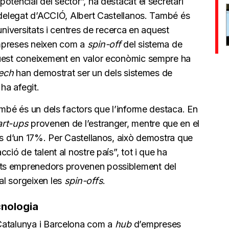
otencial del sector”, ha destacat el secretari
r delegat d’ACCIÓ, Albert Castellanos. També és
universitats i centres de recerca en aquest
empreses neixen com a
spin-off
del sistema de
quest coneixement en valor econòmic sempre ha
ech
han demostrat ser un dels sistemes de
 ha afegit.
ambé és un dels factors que l’informe destaca. En
art-ups
provenen de l’estranger, mentre que en el
és d’un 17%. Per Castellanos, això demostra que
ció de talent al nostre país”, tot i que ha
ts emprenedors provenen possiblement del
al sorgeixen les
spin-offs
.
cnologia
Catalunya i Barcelona com a
hub
d’empreses