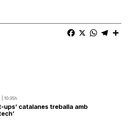
Facebook
X
WhatsApp
Telegram
Compart
 | 10:35h
rt-ups’ catalanes treballa amb
tech’