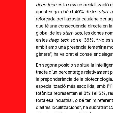
deep tech
és la seva especialització e
aposten gairebé el 40% de les
start-
reforçada per l’aposta catalana per aq
que té una conseqüència directa en la 
global de les
start-ups
, les dones nom
en les
deep tech
són el 36%. “No és sa
àmbit amb una presència femenina molt
gènere”, ha valorat el conseller deleg
En segona posició se situa la intel·lig
tracta d’un percentatge relativament p
la preponderància de la biotecnologia. 
especialització més escollida, amb l’1
fotònica representen el 8% i el 6%, r
fortalesa industrial, o bé tenim refere
d’altres localitzacions”, ha subratllat 