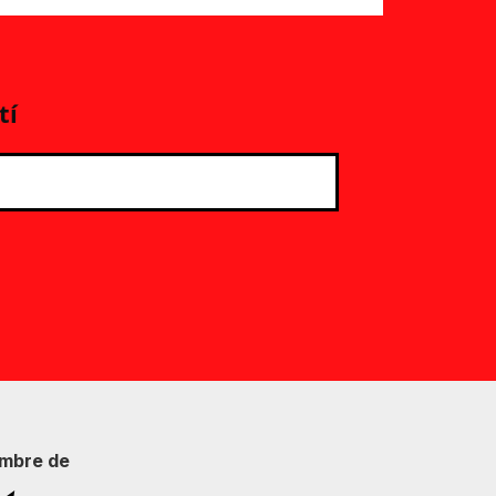
tí
mbre de