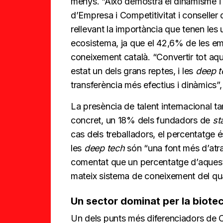
menys. “Això demostra el dinamisme i p
d’Empresa i Competitivitat i conselle
rellevant la importància que tenen les 
ecosistema, ja que el 42,6% de les 
coneixement català. “Convertir tot a
estat un dels grans reptes, i les
deep t
transferència més efectius i dinàmics”,
La presència de talent internacional t
concret, un 18% dels fundadors de
st
cas dels treballadors, el percentatge 
les
deep tech
són “una font més d’atrac
comentat que un percentatge d’aques
mateix sistema de coneixement del qu
Un sector dominat per la biote
Un dels punts més diferenciadors de 