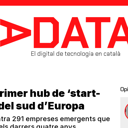
El digital de tecnologia en català
Op
rimer hub de ‘start-
 del sud d’Europa
entra 291 empreses emergents que
ls darrers quatre anys