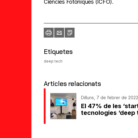
Ciències Fotòniques (ICFO).
Imprimir
Envia
PDF
a
un
amic
Etiquetes
deep tech
Articles relacionats
Dilluns, 7 de febrer de 2022
El 47% de les ‘sta
tecnologies ‘deep 