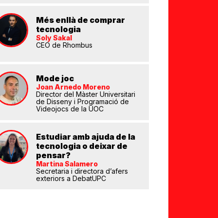
Més enllà de comprar
tecnologia
Soly Sakal
eix
CEO de Rhombus
Mode joc
Joan Arnedo Moreno
Director del Màster Universitari
de Disseny i Programació de
Videojocs de la UOC
Estudiar amb ajuda de la
tecnologia o deixar de
pensar?
Martina Salamero
Secretaria i directora d’afers
exteriors a DebatUPC