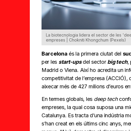
La biotecnologia lidera el sector de les 'd
empreses | Chokniti Khongchum (Pexels)
Barcelona
és la primera ciutat del
su
per les
start-ups
del sector
big tech
,
Madrid o Viena. Així ho acredita un inf
competitivitat de l’empresa (ACCIÓ), 
aixecar més de 427 milions d’euros ent
En termes globals, les
deep tech
confo
empreses, la qual cosa suposa una m
Catalunya. Es tracta d’una indústria 
s’han creat en els últims cinc anys, m