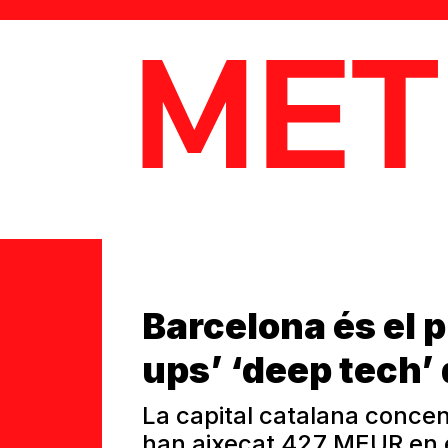
MetaData
Barcelona és el p
ups’ ‘deep tech’
La capital catalana conc
han aixecat 427 MEUR en e