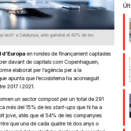
Últ
eep tech' a Catalunya, amb gairebé el 40% de les
d d’Europa
en rondes de finançament captades
 per davant de capitals com Copenhaguen,
orme elaborat per l’agència per a la
que apunta que l’ecosistema ha aconseguit
re 2017 i 2021.
rmen un sector compost per un total de 291
ica més del 15% de les
start-ups
que hi ha a
molt jove, atès que el 54% de les companyies
entre que una de cada quatre té dos anys o