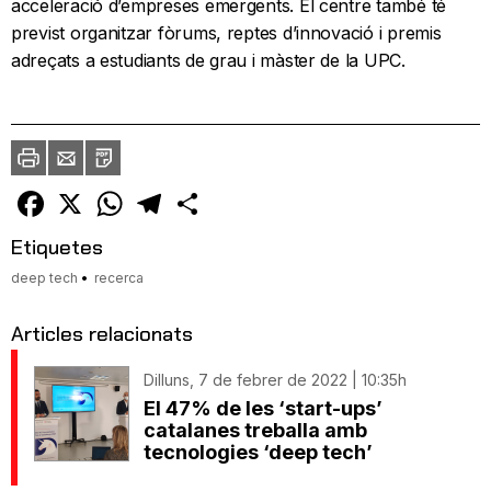
acceleració d’empreses emergents. El centre també té
previst organitzar fòrums, reptes d’innovació i premis
adreçats a estudiants de grau i màster de la UPC.
Imprimir
Envia
PDF
a
un
amic
Facebook
X
WhatsApp
Telegram
Comparteix
Etiquetes
deep tech
recerca
Articles relacionats
Dilluns, 7 de febrer de 2022 | 10:35h
El 47% de les ‘start-ups’
catalanes treballa amb
tecnologies ‘deep tech’