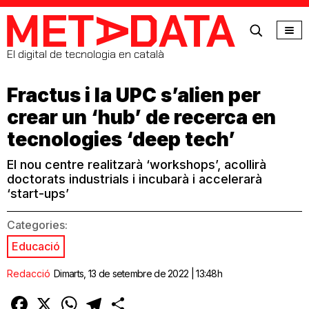
MetaData
El digital de tecnologia en català
Fractus i la UPC s’alien per
crear un ‘hub’ de recerca en
tecnologies ‘deep tech’
El nou centre realitzarà ‘workshops’, acollirà
doctorats industrials i incubarà i accelerarà
‘start-ups’
Categories:
Educació
Redacció
Dimarts, 13 de setembre de 2022 | 13:48h
Facebook
X
WhatsApp
Telegram
Comparteix