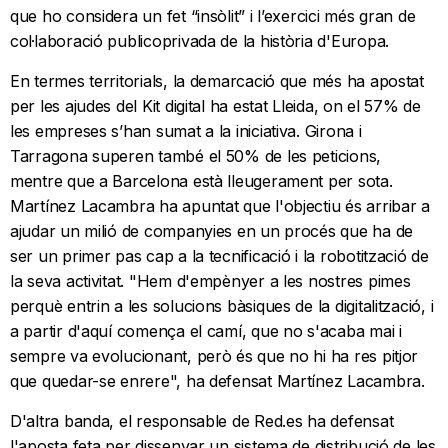
que ho considera un fet “insòlit” i l’exercici més gran de
col·laboració publicoprivada de la història d'Europa.
En termes territorials, la demarcació que més ha apostat
per les ajudes del Kit digital ha estat Lleida, on el 57% de
les empreses s’han sumat a la iniciativa. Girona i
Tarragona superen també el 50% de les peticions,
mentre que a Barcelona està lleugerament per sota.
Martínez Lacambra ha apuntat que l'objectiu és arribar a
ajudar un milió de companyies en un procés que ha de
ser un primer pas cap a la tecnificació i la robotització de
la seva activitat. "Hem d'empènyer a les nostres pimes
perquè entrin a les solucions bàsiques de la digitalització, i
a partir d'aquí comença el camí, que no s'acaba mai i
sempre va evolucionant, però és que no hi ha res pitjor
que quedar-se enrere", ha defensat Martínez Lacambra.
D'altra banda, el responsable de Red.es ha defensat
l'aposta feta per dissenyar un sistema de distribució de les