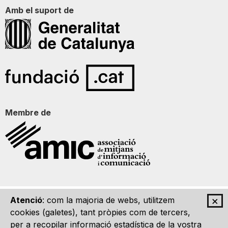
Amb el suport de
Membre de
×
Atenció
: com la majoria de webs, utilitzem
Qui som
Contacte
Imatge Gràfica
Avís legal
cookies (galetes), tant pròpies com de tercers,
per a recopilar informació estadística de la vostra