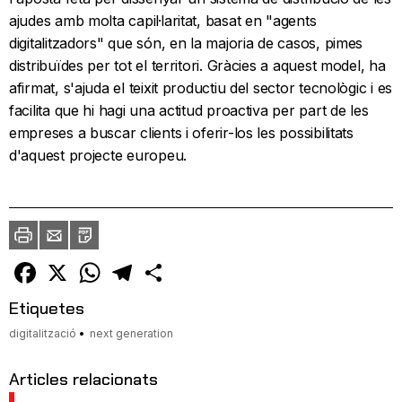
ajudes amb molta capil·laritat, basat en "agents
digitalitzadors" que són, en la majoria de casos, pimes
distribuïdes per tot el territori. Gràcies a aquest model, ha
afirmat, s'ajuda el teixit productiu del sector tecnològic i es
facilita que hi hagi una actitud proactiva per part de les
empreses a buscar clients i oferir-los les possibilitats
d'aquest projecte europeu.
Imprimir
Envia
PDF
a
un
amic
Facebook
X
WhatsApp
Telegram
Comparteix
Etiquetes
digitalització
next generation
Articles relacionats