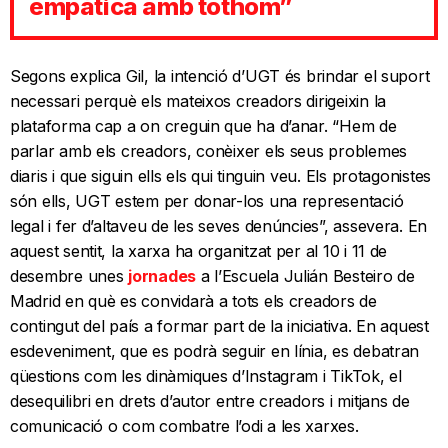
empàtica amb tothom”
Segons explica Gil, la intenció d’UGT és brindar el suport
necessari perquè els mateixos creadors dirigeixin la
plataforma cap a on creguin que ha d’anar. “Hem de
parlar amb els creadors, conèixer els seus problemes
diaris i que siguin ells els qui tinguin veu. Els protagonistes
són ells, UGT estem per donar-los una representació
legal i fer d’altaveu de les seves denúncies”, assevera. En
aquest sentit, la xarxa ha organitzat per al 10 i 11 de
desembre unes
jornades
a l’Escuela Julián Besteiro de
Madrid en què es convidarà a tots els creadors de
contingut del país a formar part de la iniciativa. En aquest
esdeveniment, que es podrà seguir en línia, es debatran
qüestions com les dinàmiques d’Instagram i TikTok, el
desequilibri en drets d’autor entre creadors i mitjans de
comunicació o com combatre l’odi a les xarxes.