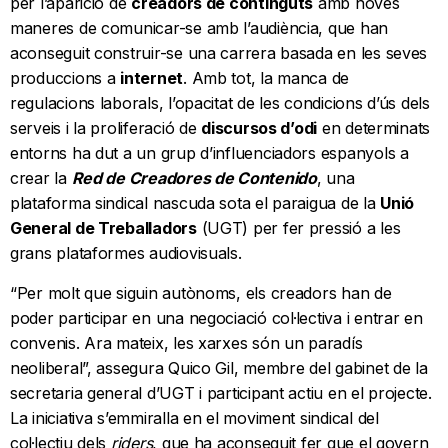
per l’aparició de
creadors de continguts
amb noves
maneres de comunicar-se amb l’audiència, que han
aconseguit construir-se una carrera basada en les seves
produccions a
internet
. Amb tot, la manca de
regulacions laborals, l’opacitat de les condicions d’ús dels
serveis i la proliferació de
discursos d’odi
en determinats
entorns ha dut a un grup d’influenciadors espanyols a
crear la
Red de Creadores de Contenido
, una
plataforma sindical nascuda sota el paraigua de la
Unió
General de Treballadors
(UGT) per fer pressió a les
grans plataformes audiovisuals.
“Per molt que siguin autònoms, els creadors han de
poder participar en una negociació col·lectiva i entrar en
convenis. Ara mateix, les xarxes són un paradís
neoliberal”, assegura Quico Gil, membre del gabinet de la
secretaria general d’UGT i participant actiu en el projecte.
La iniciativa s’emmiralla en el moviment sindical del
col·lectiu dels
riders
, que ha aconseguit fer que el govern