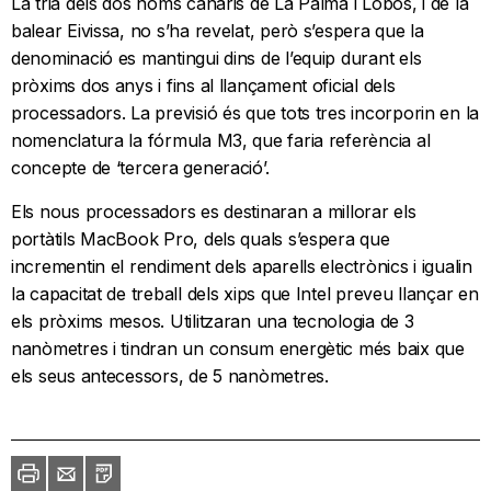
La tria dels dos noms canaris de La Palma i Lobos, i de la
balear Eivissa, no s’ha revelat, però s’espera que la
denominació es mantingui dins de l’equip durant els
pròxims dos anys i fins al llançament oficial dels
processadors. La previsió és que tots tres incorporin en la
nomenclatura la fórmula M3, que faria referència al
concepte de ‘tercera generació’.
Els nous processadors es destinaran a millorar els
portàtils MacBook Pro, dels quals s’espera que
incrementin el rendiment dels aparells electrònics i igualin
la capacitat de treball dels xips que Intel preveu llançar en
els pròxims mesos. Utilitzaran una tecnologia de 3
nanòmetres i tindran un consum energètic més baix que
els seus antecessors, de 5 nanòmetres.
Imprimir
Envia
PDF
a