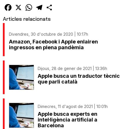
un
amic
Facebook
X
WhatsApp
Telegram
Comparteix
Articles relacionats
Divendres, 30 d'octubre de 2020 | 10:17h
Amazon, Facebook i Apple enlairen
ingressos en plena pandèmia
Dijous, 28 de gener de 2021 | 13:36h
Apple busca un traductor tècnic
que parli català
Dimecres, 11 d'agost de 2021 | 10:01h
Apple busca experts en
intel·ligència artificial a
Barcelona