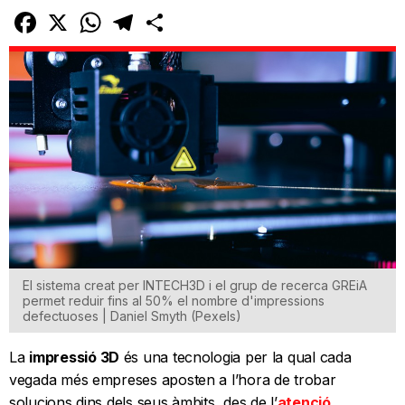
Facebook
X
WhatsApp
Telegram
Comparteix
El sistema creat per INTECH3D i el grup de recerca GREiA
permet reduir fins al 50% el nombre d'impressions
defectuoses | Daniel Smyth (Pexels)
La
impressió 3D
és una tecnologia per la qual cada
vegada més empreses aposten a l’hora de trobar
solucions dins dels seus àmbits, des de l’
atenció