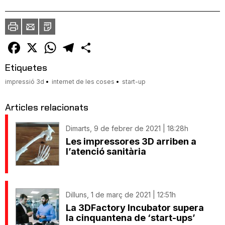
Imprimir
Envia
PDF
a
un
amic
Facebook
X
WhatsApp
Telegram
Comparteix
Etiquetes
impressió 3d
internet de les coses
start-up
Articles relacionats
Dimarts, 9 de febrer de 2021 | 18:28h
Les impressores 3D arriben a
l’atenció sanitària
Dilluns, 1 de març de 2021 | 12:51h
La 3DFactory Incubator supera
la cinquantena de ‘start-ups’