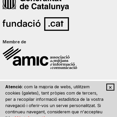
Membre de
×
Atenció
: com la majoria de webs, utilitzem
Qui som
Contacte
Imatge Gràfica
Avís legal
cookies (galetes), tant pròpies com de tercers,
per a recopilar informació estadística de la vostra
navegació i oferir-vos un servei personalitzat. Si
continueu navegant, considerem que n'accepteu