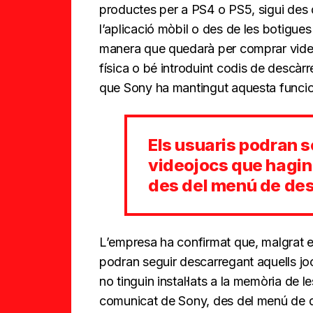
productes per a PS4 o PS5, sigui des 
l’aplicació mòbil o des de les botigues 
manera que quedarà per comprar vide
física o bé introduint codis de descàr
que Sony ha mantingut aquesta funcion
Els usuaris podran s
videojocs que hagin 
des del menú de des
L’empresa ha confirmat que, malgrat el
podran seguir descarregant aquells jo
no tinguin instal·lats a la memòria de 
comunicat de Sony, des del menú de 