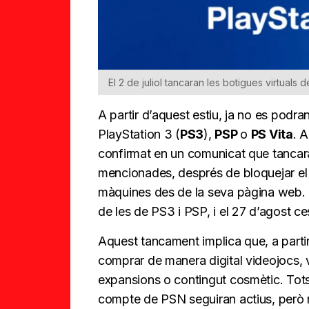
El 2 de juliol tancaran les botigues virtuals 
A partir d’aquest estiu, ja no es podra
PlayStation 3 (
PS3
),
PSP
o
PS Vita
. 
confirmat en un comunicat que tancar
mencionades, després de bloquejar el
màquines des de la seva pàgina web. Co
de les de PS3 i PSP, i el 27 d’agost c
Aquest tancament implica que, a parti
comprar de manera digital videojocs, 
expansions o contingut cosmètic. Tots 
compte de PSN seguiran actius, però 