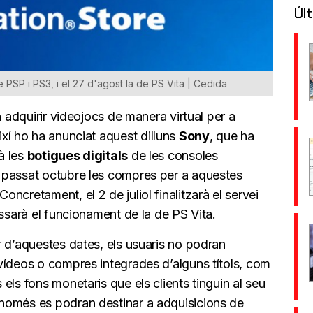
Últ
de PSP i PS3, i el 27 d'agost la de PS Vita | Cedida
n adquirir videojocs de manera virtual per a
Així ho ha anunciat aquest dilluns
Sony
, que ha
à les
botigues digitals
de les consoles
 passat octubre les compres per a aquestes
ncretament, el 2 de juliol finalitzarà el servei
essarà el funcionament de la de PS Vita.
r d’aquestes dates, els usuaris no podran
vídeos o compres integrades d’alguns títols, com
els fons monetaris que els clients tinguin al seu
només es podran destinar a adquisicions de