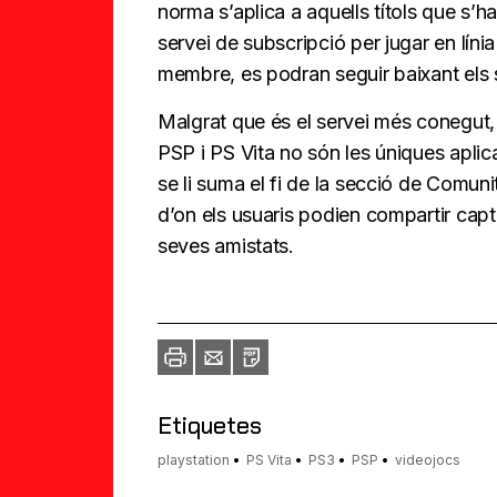
norma s’aplica a aquells títols que s’ha
servei de subscripció per jugar en lín
membre, es podran seguir baixant els 
Malgrat que és el servei més conegut,
PSP i PS Vita no són les úniques aplica
se li suma el fi de la secció de Comunit
d’on els usuaris podien compartir capt
seves amistats.
Imprimir
Envia
PDF
a
un
amic
Etiquetes
playstation
PS Vita
PS3
PSP
videojocs