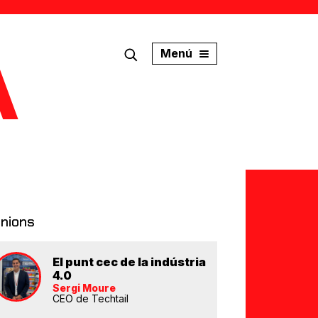
Menú
inions
El punt cec de la indústria
4.0
Sergi Moure
CEO de Techtail