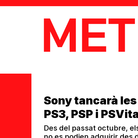
MetaData
Sony tancarà les
PS3, PSP i PSVit
Des del passat octubre, el
no es podien adquirir des 