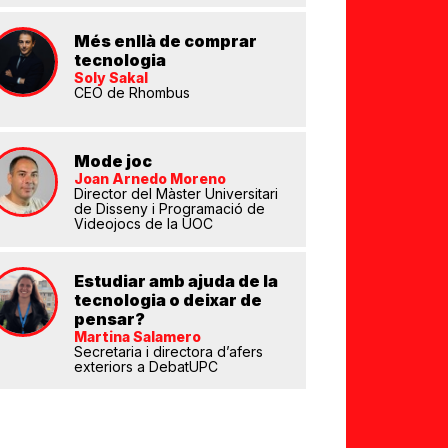
Més enllà de comprar
tecnologia
Soly Sakal
eix
CEO de Rhombus
Mode joc
Joan Arnedo Moreno
Director del Màster Universitari
de Disseny i Programació de
Videojocs de la UOC
Estudiar amb ajuda de la
tecnologia o deixar de
pensar?
Martina Salamero
Secretaria i directora d’afers
exteriors a DebatUPC