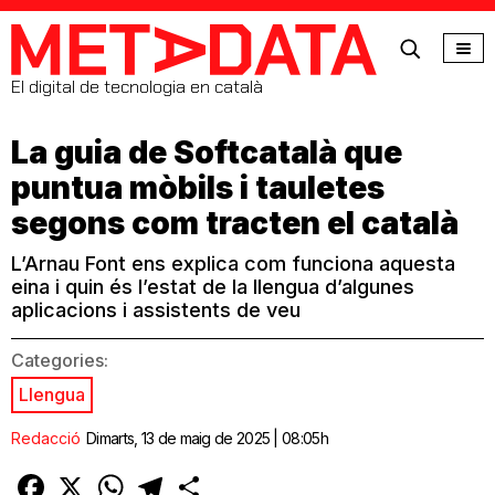
MetaData
El digital de tecnologia en català
La guia de Softcatalà que
puntua mòbils i tauletes
segons com tracten el català
L’Arnau Font ens explica com funciona aquesta
eina i quin és l’estat de la llengua d’algunes
aplicacions i assistents de veu
Categories:
Llengua
Redacció
Dimarts, 13 de maig de 2025 | 08:05h
Facebook
X
WhatsApp
Telegram
Comparteix