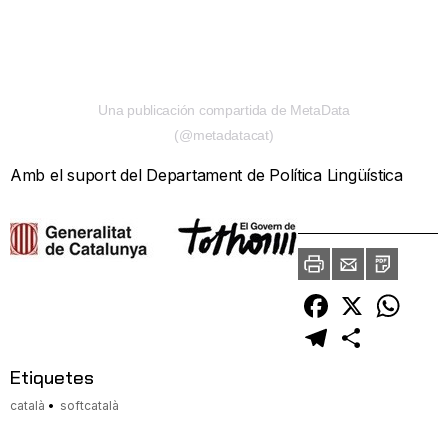
Una publicación compartida de MetaData
(@metadatacat)
Amb el suport del Departament de Política Lingüística
Imprimir
Envia
PDF
a
un
amic
Facebook
X
Whats
Telegram
Comparteix
Etiquetes
català
softcatalà