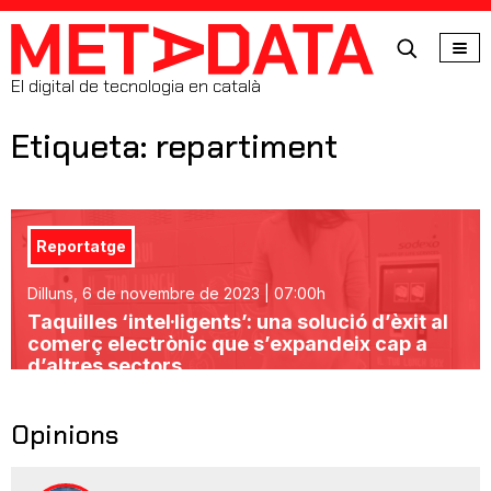
MetaData
El digital de tecnologia en català
Etiqueta: repartiment
Reportatge
Dilluns, 6 de novembre de 2023 | 07:00h
Taquilles ‘intel·ligents’: una solució d’èxit al
comerç electrònic que s’expandeix cap a
d’altres sectors
Opinions