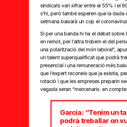
sindicats van xifrar entre el 55% i e
s’hi, però també esperen que la dada d
setmana baixarà un cop el coronavirus 
Si per una banda hi ha el debat sobre
en remot, per l’altra trobem el del pe
una polarització del món laboral”, ap
un talent superqualificat que podrà treb
presencial i una remuneració més baixa
que l’expert reconeix que ja existia, pe
rotació i que les empreses preparin xe
vegada seran “mercenaris en comptes 
García: “Tenim un ta
podrà treballar on vu