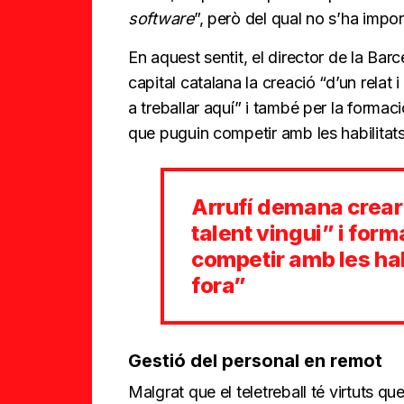
software
”, però del qual no s’ha impo
En aquest sentit, el director de la Barce
capital catalana la creació “d’un relat 
a treballar aquí” i també per la formaci
que puguin competir amb les habilitats 
Arrufí demana crear 
talent vingui” i for
competir amb les hab
fora”
Gestió del personal en remot
Malgrat que el teletreball té virtuts q