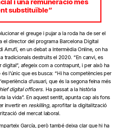
ncial i una remuneració més
nt substituïble”
ucionar el greuge i pujar a la roda ha de ser el
a el director del programa Barcelona Digital
i Arrufí, en un debat a Intermèdia Online, on ha
na tradicionals destruïts el 2020. “En canvi, es
 digital”, afegeix com a contrapunt, i per això ha
no és l’únic que es busca: “Hi ha competències per
’experiència d’usuari, que és la segona feina més
hief digital officers
. Ha passat a la història
tota la vida”. En aquest sentit, apunta cap als fons
r invertir en
reskilling
, aprofitar la digitalització
rització del mercat laboral.
mparteix García, però també deixa clar que hi ha