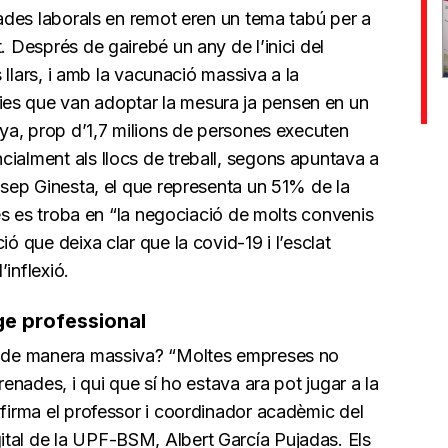
rnades laborals en remot eren un tema tabú per a
. Després de gairebé un any de l’inici del
es llars, i amb la vacunació massiva a la
es que van adoptar la mesura ja pensen en un
unya, prop d’1,7 milions de persones executen
cialment als llocs de treball, segons apuntava a
Josep Ginesta, el que representa un 51% de la
a és es troba en “la negociació de molts convenis
ió que deixa clar que la covid-19 i l’esclat
inflexió.
tge professional
ar de manera massiva? “Moltes empreses no
renades, i qui que sí ho estava ara pot jugar a la
afirma el professor i coordinador acadèmic del
tal de la UPF-BSM, Albert García Pujadas. Els