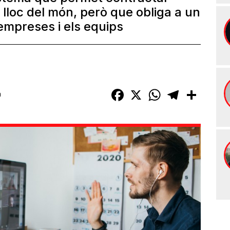
 lloc del món, però que obliga a un
 empreses i els equips
Facebook
X
WhatsApp
Telegram
Compart
h