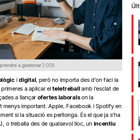
Últ
l aprendre a gestionar | CC0
ològic
i
digital
, però no importa des d’on faci la
 primeres a aplicar el
teletreball
amb l’esclat de
çades a llançar
ofertes laborals
on la
unt menys important. Apple, Facebook i Spotify en
ment si la situació es perllonga. És el que ja s’ha
, o treballa des de qualsevol lloc, un
incentiu