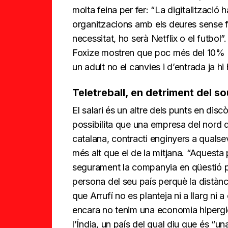
molta feina per fer: “La digitalització
organitzacions amb els deures sense f
necessitat, ho serà Netflix o el futbol”
Foxize mostren que poc més del 10% de
un adult no el canvies i d’entrada ja h
Teletreball, en detriment del s
El salari és un altre dels punts en disc
possibilita que una empresa del nord 
catalana, contracti enginyers a qualse
més alt que el de la mitjana. “Aquesta
segurament la companyia en qüestió p
persona del seu país perquè la distànci
que Arrufí no es planteja ni a llarg ni a
encara no tenim una economia hipergl
l’Índia, un país del qual diu que és “u