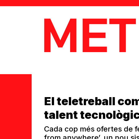
MetaData
El teletreball com
talent tecnològic 
Cada cop més ofertes de f
from anywhere’, un nou si