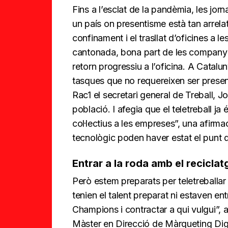
Fins a l’esclat de la pandèmia, les jo
un país on presentisme està tan arrelat
confinament i el trasllat d’oficines a l
cantonada, bona part de les companyi
retorn progressiu a l’oficina. A Catal
tasques que no requereixen ser presen
Rac1 el secretari general de Treball, 
població. I afegia que el teletreball j
col·lectius a les empreses”, una afirmac
tecnològic poden haver estat el punt d’
Entrar a la roda amb el recicla
Però estem preparats per teletreball
tenien el talent preparat ni estaven ent
Champions i contractar a qui vulgui”, 
Màster en Direcció de Màrqueting Digi