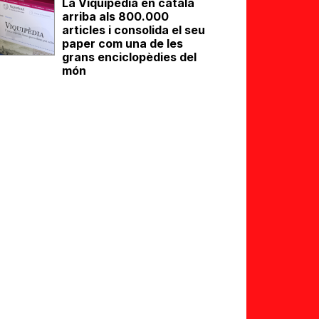
La Viquipèdia en català
arriba als 800.000
articles i consolida el seu
paper com una de les
grans enciclopèdies del
món