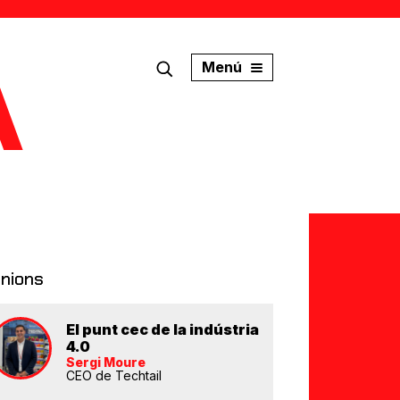
Menú
inions
El punt cec de la indústria
4.0
Sergi Moure
CEO de Techtail