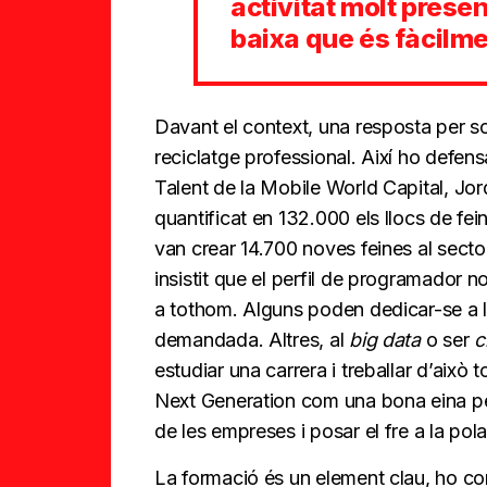
activitat molt prese
baixa que és fàcilme
Davant el context, una resposta per sol
reciclatge professional. Així ho defens
Talent de la Mobile World Capital, Jord
quantificat en 132.000 els llocs de fei
van crear 14.700 noves feines al sector
insistit que el perfil de programador 
a tothom. Alguns poden dedicar-se a l
demandada. Altres, al
big data
o ser
c
estudiar una carrera i treballar d’això 
Next Generation com una bona eina pe
de les empreses i posar el fre a la pola
La formació és un element clau, ho co