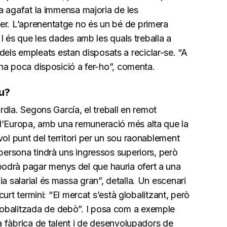
 ha agafat la immensa majoria de les
er. L’aprenentatge no és un bé de primera
. I és que les dades amb les quals treballa a
ls empleats estan disposats a reciclar-se. “A
i ha poca disposició a fer-ho”, comenta.
ou?
òrdia. Segons García, el treball en remot
d’Europa, amb una remuneració més alta que la
vol punt del territori per un sou raonablement
 persona tindrà uns ingressos superiors, però
odrà pagar menys del que hauria ofert a una
a salarial és massa gran”, detalla. Un escenari
 curt termini: “El mercat s’està globalitzant, però
obalitzada de debò”. I posa com a exemple
na fàbrica de talent i de desenvolupadors de