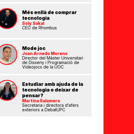
Més enllà de comprar
tecnologia
Soly Sakal
CEO de Rhombus
Mode joc
eix
Joan Arnedo Moreno
Director del Màster Universitari
de Disseny i Programació de
Videojocs de la UOC
Estudiar amb ajuda de la
tecnologia o deixar de
pensar?
Martina Salamero
Secretaria i directora d’afers
exteriors a DebatUPC