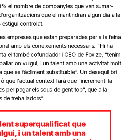
l 60% el nombre de companyies que van sumar-
’organitzacions que el mantindran algun dia a la
estigui controlat.
 les empreses que estan preparades per a la feina
rsonal amb els coneixements necessaris. “Hi ha
unta el també cofundador i CEO de Foxize, “tenim
allar on vulgui, i un talent amb una activitat molt
 que és fàcilment substituïble”. Un desequilibri
rò que l’actual context farà que “incrementi la
cs per pagar els sous de gent top”, que a la
de treballadors”.
lent superqualificat que
lgui, i un talent amb una