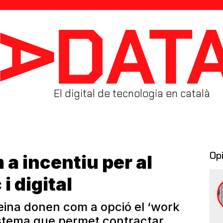
El digital de tecnologia en català
Op
 a incentiu per al
i digital
eina donen com a opció el ‘work
stema que permet contractar