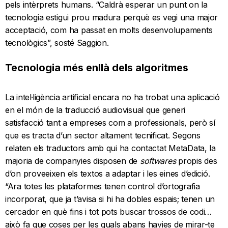
pels intèrprets humans. “Caldrà esperar un punt on la
tecnologia estigui prou madura perquè es vegi una major
acceptació, com ha passat en molts desenvolupaments
tecnològics”, sosté Saggion.
Tecnologia més enllà dels algoritmes
La intel·ligència artificial encara no ha trobat una aplicació
en el món de la traducció audiovisual que generi
satisfacció tant a empreses com a professionals, però sí
que es tracta d’un sector altament tecnificat. Segons
relaten els traductors amb qui ha contactat MetaData, la
majoria de companyies disposen de
softwares
propis des
d’on proveeixen els textos a adaptar i les eines d’edició.
“Ara totes les plataformes tenen control d’ortografia
incorporat, que ja t’avisa si hi ha dobles espais; tenen un
cercador en què fins i tot pots buscar trossos de codi…
això fa que coses per les quals abans havies de mirar-te