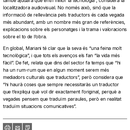
també ajudarà que entri millor la tecnologia”, considera la
localitzadora audiovisual. No només això, sinó que la
informació de rellevància pels traductors és cada vegada
més abundant, amb un nombre més gran de referències,
explicacions sobre els personatges i la trama i valoracions
sobre el to de l’obra.
En global, Mariani té clar que la seva és “una feina molt
tecnològica”, i que tots els avenços els fan “la vida més
fàcil”. De fet, relata que dins del sector fa temps que “hi
ha un rum-rum que en algun moment serem més
mediadors culturals que traductors”, però considera que
“hi haurà coses que sempre necessitaràs un traductor
que t’expliqui què vol dir exactament l’original, perquè a
vegades pensem que traduïm paraules, però en realitat
traduïm situacions comunicatives”.
Imprimir
Envia
PDF
a