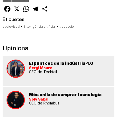
un
amic
Facebook
X
WhatsApp
Telegram
Comparteix
Etiquetes
audiovisual
intel·ligència artificial
traducció
Opinions
El punt cec de la indústria 4.0
Sergi Moure
CEO de Techtail
Més enllà de comprar tecnologia
Soly Sakal
CEO de Rhombus