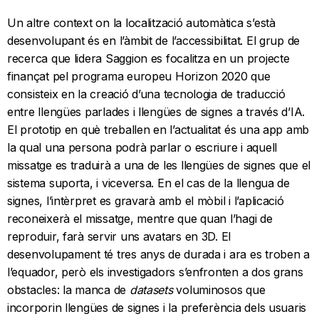
Un altre context on la localització automàtica s’està
desenvolupant és en l’àmbit de l’accessibilitat. El grup de
recerca que lidera Saggion es focalitza en un projecte
finançat pel programa europeu Horizon 2020 que
consisteix en la creació d’una tecnologia de traducció
entre llengües parlades i llengües de signes a través d’IA.
El prototip en què treballen en l’actualitat és una app amb
la qual una persona podrà parlar o escriure i aquell
missatge es traduirà a una de les llengües de signes que el
sistema suporta, i viceversa. En el cas de la llengua de
signes, l’intèrpret es gravarà amb el mòbil i l’aplicació
reconeixerà el missatge, mentre que quan l’hagi de
reproduir, farà servir uns avatars en 3D. El
desenvolupament té tres anys de durada i ara es troben a
l’equador, però els investigadors s’enfronten a dos grans
obstacles: la manca de
datasets
voluminosos que
incorporin llengües de signes i la preferència dels usuaris