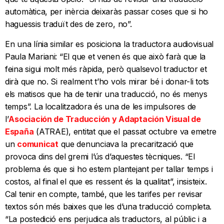
automàtica, per inèrcia deixaràs passar coses que si ho
haguessis traduït des de zero, no”.
En una línia similar es posiciona la traductora audiovisual
Paula Mariani: “El que et venen és que això farà que la
feina sigui molt més ràpida, però qualsevol traductor et
dirà que no. Si realment t’ho vols mirar bé i donar-li tots
els matisos que ha de tenir una traducció, no és menys
temps”. La localitzadora és una de les impulsores de
l’
Asociación de Traducción y Adaptación Visual de
España
(ATRAE), entitat que el passat octubre va emetre
un
comunicat
que denunciava la precarització que
provoca dins del gremi l’ús d’aquestes tècniques. “El
problema és que si ho estem plantejant per tallar temps i
costos, al final el que es ressent és la qualitat”, insisteix.
Cal tenir en compte, també, que les tarifes per revisar
textos són més baixes que les d’una traducció completa.
“La postedició ens perjudica als traductors, al públic i a