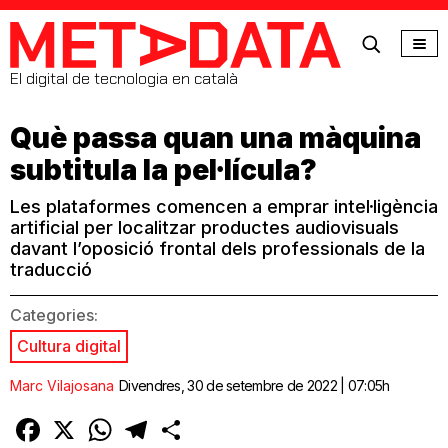
MetaData
El digital de tecnologia en català
Què passa quan una màquina
subtitula la pel·lícula?
Les plataformes comencen a emprar intel·ligència
artificial per localitzar productes audiovisuals
davant l’oposició frontal dels professionals de la
traducció
Categories:
Cultura digital
Marc Vilajosana
Divendres, 30 de setembre de 2022 | 07:05h
Facebook
X
WhatsApp
Telegram
Comparteix