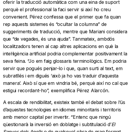
oferir la traducció automàtica com una eina de suport
perquè el professional la faci servir si així ho creu
convenient. Pérez confessa que el primer que fa quan
rep aquests sistemes és “ocultar la columna” de
suggeriments de traducció, mentre que Mariani considera
que “de vegades, és una ajuda”. Tanmateix, ambdós
localitzadors tenen al cap altres aplicacions en què la
intel·ligència artificial podria complementar positivament la
seva feina. “Jo em faig glossaris terminològics. Em podria
servir que pogués penjar-lo i que, quan surti al text, em
subratllés i em digués ‘això ja ho vas traduir d’aquesta
manera’. Això sí que em vindria bé, perquè així no cal que
estigui recordant-ho”, exemplifica Pérez Alarcón.
A escala de rendibilitat, existeix també el debat sobre l’ús
d’aquestes tecnologies en idiomes minoritaris i territoris
amb menor capital per invertir. “Entenc que ningú
qüestionarà la inversió en doblatge i subtitulació d’
El
Senyor dels Anells
o de qualsevol obra de gran format,