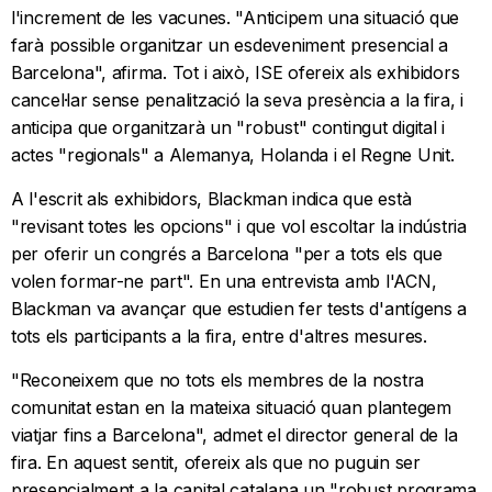
l'increment de les vacunes. "Anticipem una situació que
farà possible organitzar un esdeveniment presencial a
Barcelona", afirma. Tot i això, ISE ofereix als exhibidors
cancel·lar sense penalització la seva presència a la fira, i
anticipa que organitzarà un "robust" contingut digital i
actes "regionals" a Alemanya, Holanda i el Regne Unit.
A l'escrit als exhibidors, Blackman indica que està
"revisant totes les opcions" i que vol escoltar la indústria
per oferir un congrés a Barcelona "per a tots els que
volen formar-ne part". En una entrevista amb l'ACN,
Blackman va avançar que estudien fer tests d'antígens a
tots els participants a la fira, entre d'altres mesures.
"Reconeixem que no tots els membres de la nostra
comunitat estan en la mateixa situació quan plantegem
viatjar fins a Barcelona", admet el director general de la
fira. En aquest sentit, ofereix als que no puguin ser
presencialment a la capital catalana un "robust programa