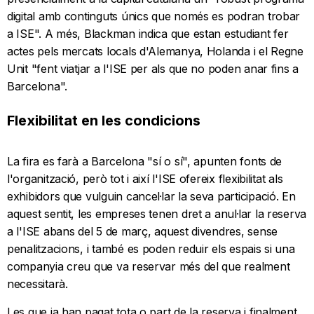
digital amb continguts únics que només es podran trobar
a ISE". A més, Blackman indica que estan estudiant fer
actes pels mercats locals d'Alemanya, Holanda i el Regne
Unit "fent viatjar a l'ISE per als que no poden anar fins a
Barcelona".
Flexibilitat en les condicions
La fira es farà a Barcelona "sí o sí", apunten fonts de
l'organització, però tot i així l'ISE ofereix flexibilitat als
exhibidors que vulguin cancel·lar la seva participació. En
aquest sentit, les empreses tenen dret a anul·lar la reserva
a l'ISE abans del 5 de març, aquest divendres, sense
penalitzacions, i també es poden reduir els espais si una
companyia creu que va reservar més del que realment
necessitarà.
Les que ja han pagat tota o part de la reserva i finalment