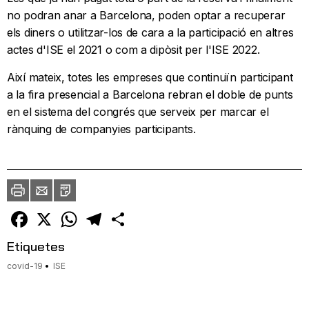
no podran anar a Barcelona, poden optar a recuperar
els diners o utilitzar-los de cara a la participació en altres
actes d'ISE el 2021 o com a dipòsit per l'ISE 2022.
Així mateix, totes les empreses que continuïn participant
a la fira presencial a Barcelona rebran el doble de punts
en el sistema del congrés que serveix per marcar el
rànquing de companyies participants.
Imprimir
Envia
PDF
a
un
amic
Facebook
X
WhatsApp
Telegram
Comparteix
Etiquetes
covid-19
ISE