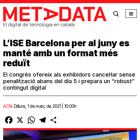
MetaData
El digital de tecnologia en català
L’ISE Barcelona per al juny es
manté amb un format més
reduït
El congrés ofereix als exhibidors cancel·lar sense
penalització abans del dia 5 i prepara un “robust”
contingut digital
ACN
Dilluns, 1 de març de 2021 | 10:00h
Facebook
X
WhatsApp
Telegram
Comparteix