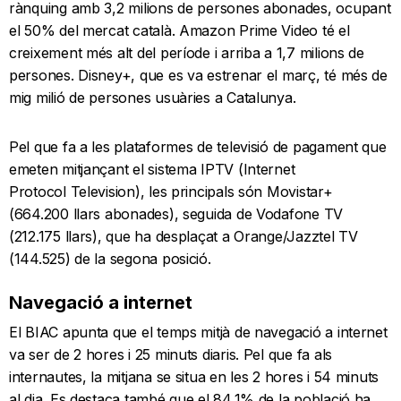
rànquing amb 3,2 milions de persones abonades, ocupant
el 50% del mercat català. Amazon Prime Video té el
creixement més alt del període i arriba a 1,7 milions de
persones. Disney+, que es va estrenar el març, té més de
mig milió de persones usuàries a Catalunya.
Pel que fa a les plataformes de televisió de pagament que
emeten mitjançant el sistema IPTV (Internet
Protocol Television), les principals són Movistar+
(664.200 llars abonades), seguida de Vodafone TV
(212.175 llars), que ha desplaçat a Orange/Jazztel TV
(144.525) de la segona posició.
Navegació a internet
El BIAC apunta que el temps mitjà de navegació a internet
va ser de 2 hores i 25 minuts diaris. Pel que fa als
internautes, la mitjana se situa en les 2 hores i 54 minuts
al dia. Es destaca també que el 84,1% de la població ha