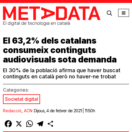
MetaData
El digital de tecnologia en català
El 63,2% dels catalans
consumeix continguts
audiovisuals sota demanda
El 30% de la població afirma que haver buscat
continguts en català però no haver-ne trobat
Categories:
Societat digital
Redacció
,
ACN
Dijous, 4 de febrer de 2021 | 11:50h
Facebook
X
WhatsApp
Telegram
Comparteix