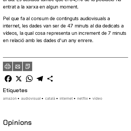
entrat a la xarxa en algun moment.
Pel que fa al consum de continguts audiovisuals a
internet, les dades van ser de 47 minuts al dia dedicats a
vídeos, la qual cosa representa un increment de 7 minuts
en relació amb les dades d'un any enrere.
Imprimir
Envia
PDF
a
un
amic
Facebook
X
WhatsApp
Telegram
Comparteix
Etiquetes
amazon
audiovisual
català
internet
netflix
vídeo
Opinions